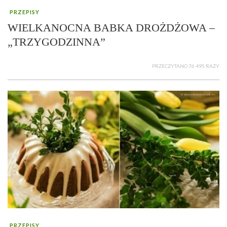
PRZEPISY
WIELKANOCNA BABKA DROŻDŻOWA –
„TRZYGODZINNA”
PRZECZYTANO 76 495 RAZY
PRZEPISY