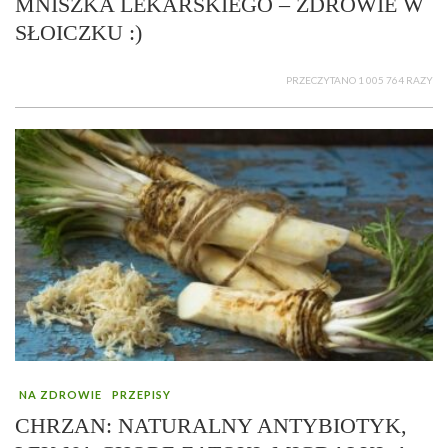
MNISZKA LEKARSKIEGO – ZDROWIE W
SŁOICZKU :)
PRZECZYTANO 1 005 764 RAZY
NA ZDROWIE
PRZEPISY
CHRZAN: NATURALNY ANTYBIOTYK,