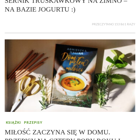
SERNIK TRUSKAWKOWY NA ZIMNO –
NA BAZIE JOGURTU :)
PRZECZYTANO 153 861 RAZY
KSIĄŻKI
PRZEPISY
MIŁOŚĆ ZACZYNA SIĘ W DOMU.