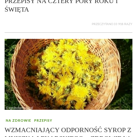
PRZEPISY NA CZTERY PORY ROKU I
ŚWIĘTA
PRZECZYTANO 33 918 RAZY
NA ZDROWIE
PRZEPISY
WZMACNIAJĄCY ODPORNOŚĆ SYROP Z