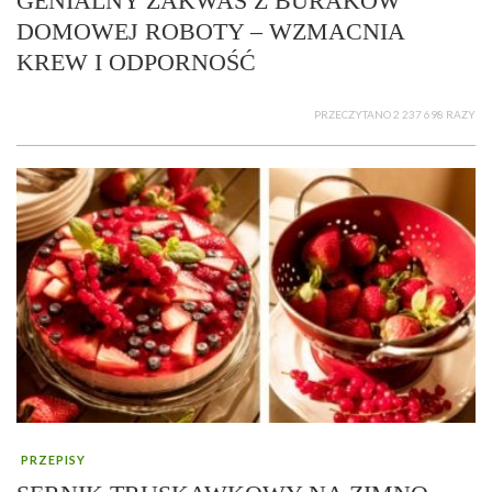
GENIALNY ZAKWAS Z BURAKÓW
DOMOWEJ ROBOTY – WZMACNIA
KREW I ODPORNOŚĆ
PRZECZYTANO 2 237 698 RAZY
PRZEPISY