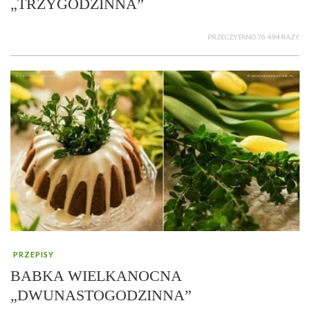
„TRZYGODZINNA”
PRZECZYTANO 76 494 RAZY
PRZEPISY
BABKA WIELKANOCNA
„DWUNASTOGODZINNA”