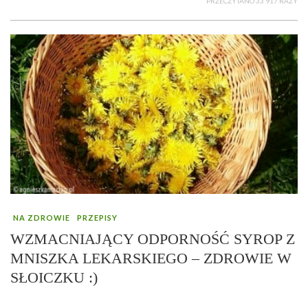
PRZECZYTANO 33 917 RAZY
NA ZDROWIE
PRZEPISY
WZMACNIAJĄCY ODPORNOŚĆ SYROP Z
MNISZKA LEKARSKIEGO – ZDROWIE W
SŁOICZKU :)