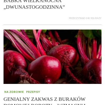
BABKA WIELKANOCNA
„DWUNASTOGODZINNA”
PRZECZYTANO 140 926 RAZY
NA ZDROWIE
PRZEPISY
GENIALNY ZAKWAS Z BURAKÓW