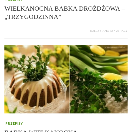
WIELKANOCNA BABKA DROŻDŻOWA –
„TRZYGODZINNA”
PRZECZYTANO 76 495 RAZY
PRZEPISY