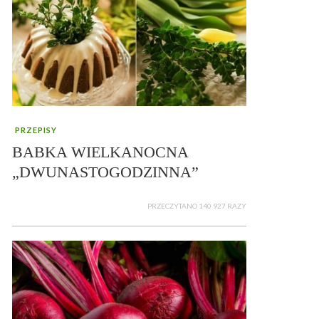
PRZEPISY
BABKA WIELKANOCNA
„DWUNASTOGODZINNA”
PRZECZYTANO 140 927 RAZY