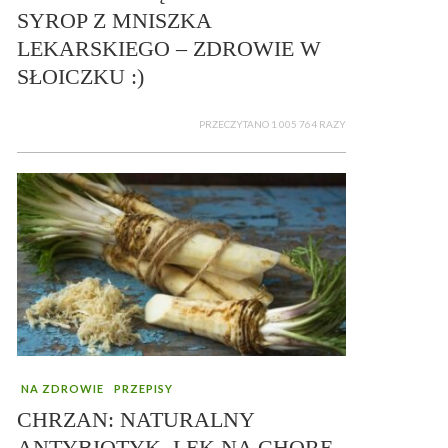
SYROP Z MNISZKA
LEKARSKIEGO – ZDROWIE W
SŁOICZKU :)
PRZECZYTANO 1 005 764 RAZY
NA ZDROWIE
PRZEPISY
CHRZAN: NATURALNY
ANTYBIOTYK, LEK NA CHORE