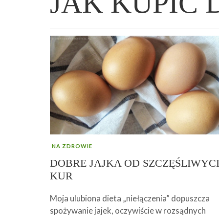
JAK KUPIĆ 
WIELKANOCNA BABKA DROŻDŻOWA –
„PRZEMIANA” PODRÓŻ DO SIŁY I
GENIALNY ZAKWAS Z BURAKÓW DOMOW
AFIRMACJE – TWORZENIE DOBREGO
„TRZYGODZINNA”
WOLNOŚCI :)
ROBOTY – WZMACNIA KREW I ODPORNO
ŻYCIA!
NA ZDROWIE
DOBRE JAJKA OD SZCZĘŚLIWYC
KUR
Moja ulubiona dieta „niełączenia” dopuszcza
spożywanie jajek, oczywiście w rozsądnych