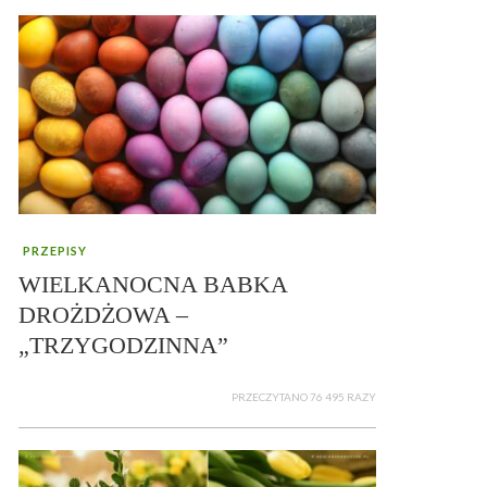
PRZEPISY
WIELKANOCNA BABKA
DROŻDŻOWA –
„TRZYGODZINNA”
PRZECZYTANO 76 495 RAZY