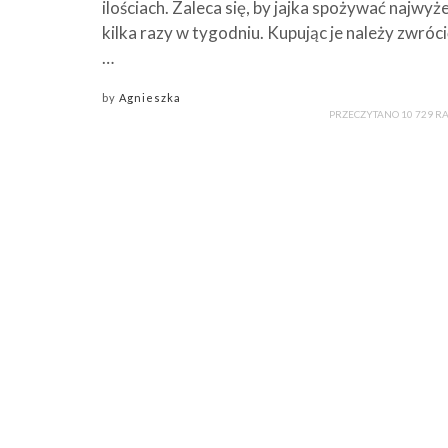
ilościach. Zaleca się, by jajka spożywać najwyże
kilka razy w tygodniu. Kupując je należy zwróci
…
by
Agnieszka
PRZECZYTANO 10 729 R