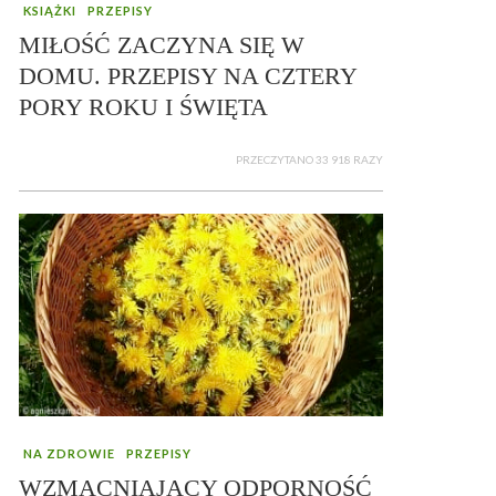
KSIĄŻKI
PRZEPISY
MIŁOŚĆ ZACZYNA SIĘ W
DOMU. PRZEPISY NA CZTERY
PORY ROKU I ŚWIĘTA
PRZECZYTANO 33 918 RAZY
NA ZDROWIE
PRZEPISY
WZMACNIAJĄCY ODPORNOŚĆ