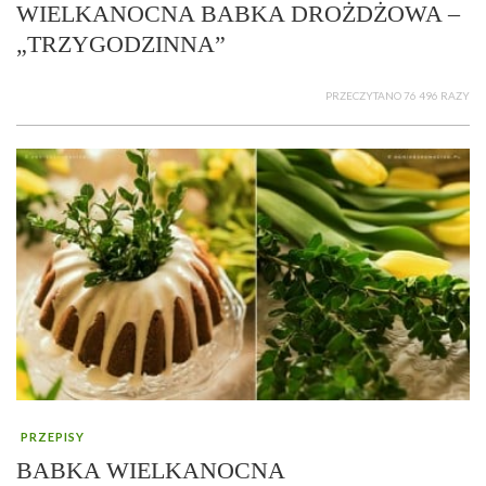
WIELKANOCNA BABKA DROŻDŻOWA –
„TRZYGODZINNA”
PRZECZYTANO 76 496 RAZY
PRZEPISY
BABKA WIELKANOCNA