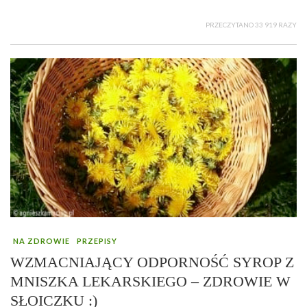
PRZECZYTANO 33 919 RAZY
NA ZDROWIE
PRZEPISY
WZMACNIAJĄCY ODPORNOŚĆ SYROP Z
MNISZKA LEKARSKIEGO – ZDROWIE W
SŁOICZKU :)