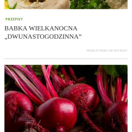
PRZEPISY
BABKA WIELKANOCNA
„DWUNASTOGODZINNA”
PRZECZYTANO 140 933 RAZY