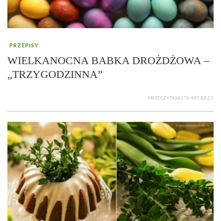
PRZEPISY
WIELKANOCNA BABKA DROŻDŻOWA –
„TRZYGODZINNA”
PRZECZYTANO 76 497 RAZY