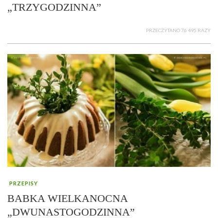
„TRZYGODZINNA”
PRZECZYTANO 76 495 RAZY
PRZEPISY
BABKA WIELKANOCNA
„DWUNASTOGODZINNA”