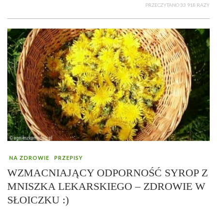
PRZECZYTANO 33 918 RAZY
NA ZDROWIE
PRZEPISY
WZMACNIAJĄCY ODPORNOŚĆ SYROP Z
MNISZKA LEKARSKIEGO – ZDROWIE W
SŁOICZKU :)