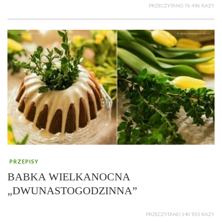
PRZECZYTANO 76 496 RAZY
PRZEPISY
BABKA WIELKANOCNA
„DWUNASTOGODZINNA”
PRZECZYTANO 140 933 RAZY