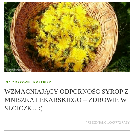
NA ZDROWIE
PRZEPISY
WZMACNIAJĄCY ODPORNOŚĆ SYROP Z
MNISZKA LEKARSKIEGO – ZDROWIE W
SŁOICZKU :)
PRZECZYTANO 1 005 772 RAZY