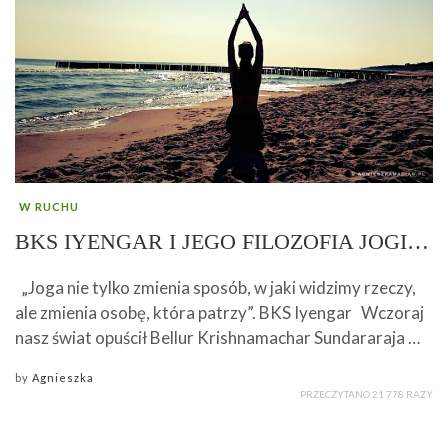
W RUCHU
BKS IYENGAR I JEGO FILOZOFIA JOGI…
„Joga nie tylko zmienia sposób, w jaki widzimy rzeczy,
ale zmienia osobę, która patrzy”. BKS Iyengar Wczoraj
nasz świat opuścił Bellur Krishnamachar Sundararaja …
by
Agnieszka
PRZECZYTANO 21 778 RAZY