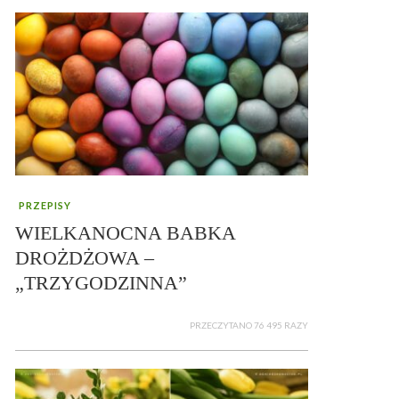
PRZEPISY
WIELKANOCNA BABKA
DROŻDŻOWA –
„TRZYGODZINNA”
PRZECZYTANO 76 495 RAZY