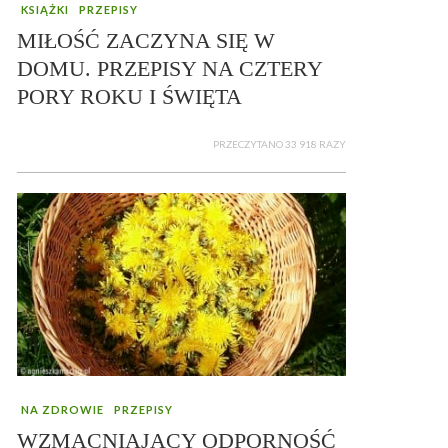
KSIĄŻKI
PRZEPISY
MIŁOŚĆ ZACZYNA SIĘ W
DOMU. PRZEPISY NA CZTERY
PORY ROKU I ŚWIĘTA
PRZECZYTANO 33 918 RAZY
NA ZDROWIE
PRZEPISY
WZMACNIAJĄCY ODPORNOŚĆ