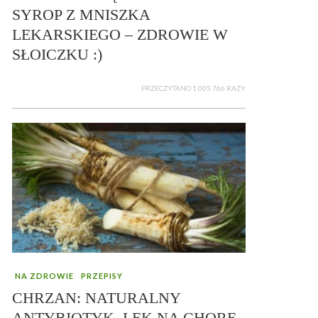
SYROP Z MNISZKA
LEKARSKIEGO – ZDROWIE W
SŁOICZKU :)
PRZECZYTANO 1 005 766 RAZY
NA ZDROWIE
PRZEPISY
CHRZAN: NATURALNY
ANTYBIOTYK, LEK NA CHORE