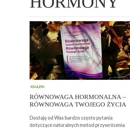
HORMONY
WIELKANOCNA BABKA DROŻDŻOWA –
„PRZEMIANA” PODRÓŻ DO SIŁY I
GENIALNY ZAKWAS Z BURAKÓW DOMOW
AFIRMACJE – TWORZENIE DOBREGO
„TRZYGODZINNA”
WOLNOŚCI :)
ROBOTY – WZMACNIA KREW I ODPORNO
ŻYCIA!
KSIĄŻKI
RÓWNOWAGA HORMONALNA –
RÓWNOWAGA TWOJEGO ŻYCIA
Dostaję od Was bardzo często pytania
dotyczące naturalnych metod przywrócenia