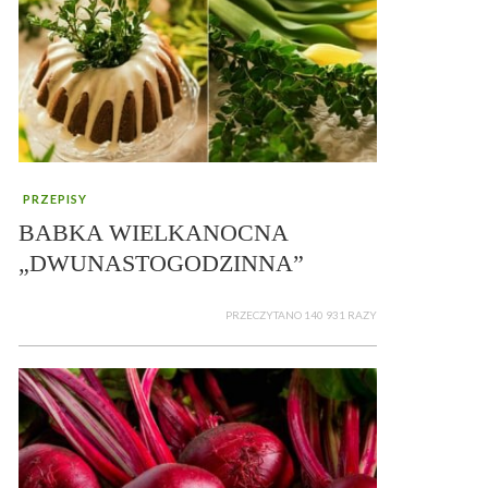
PRZEPISY
BABKA WIELKANOCNA
„DWUNASTOGODZINNA”
PRZECZYTANO 140 931 RAZY