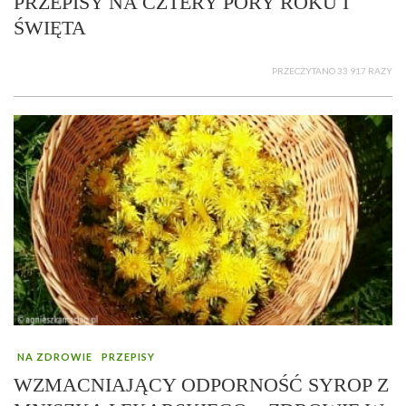
PRZEPISY NA CZTERY PORY ROKU I
ŚWIĘTA
PRZECZYTANO 33 917 RAZY
NA ZDROWIE
PRZEPISY
WZMACNIAJĄCY ODPORNOŚĆ SYROP Z