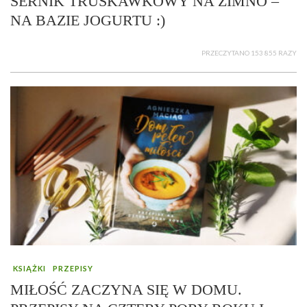
SERNIK TRUSKAWKOWY NA ZIMNO –
NA BAZIE JOGURTU :)
PRZECZYTANO 153 855 RAZY
KSIĄŻKI
PRZEPISY
MIŁOŚĆ ZACZYNA SIĘ W DOMU.