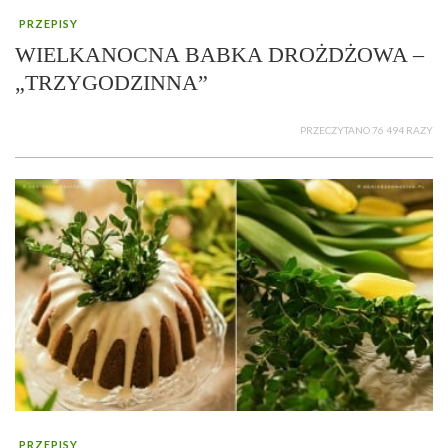
PRZEPISY
WIELKANOCNA BABKA DROŻDŻOWA –
„TRZYGODZINNA”
PRZECZYTANO 76 494 RAZY
PRZEPISY