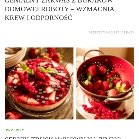
GENIALNY ZAKWAS Z BURAKÓW
DOMOWEJ ROBOTY – WZMACNIA
KREW I ODPORNOŚĆ
PRZECZYTANO 2 237 668 RAZY
PRZEPISY