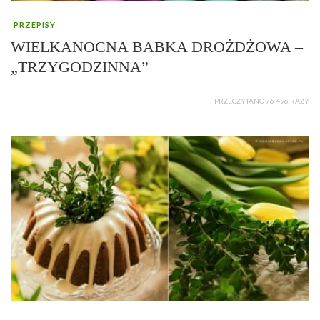
PRZEPISY
WIELKANOCNA BABKA DROŻDŻOWA –
„TRZYGODZINNA”
PRZECZYTANO 76 496 RAZY