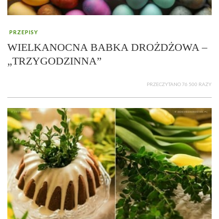
PRZEPISY
WIELKANOCNA BABKA DROŻDŻOWA –
„TRZYGODZINNA”
PRZECZYTANO 76 500 RAZY