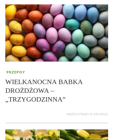
PRZEPISY
WIELKANOCNA BABKA
DROŻDŻOWA –
„TRZYGODZINNA”
PRZECZYTANO 76 495 RAZY