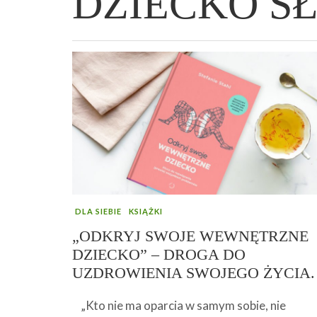
DZIECKO S
WIELKANOCNA BABKA DROŻDŻOWA –
„PRZEMIANA” PODRÓŻ DO SIŁY I
GENIALNY ZAKWAS Z BURAKÓW DOMOW
AFIRMACJE – TWORZENIE DOBREGO
„TRZYGODZINNA”
WOLNOŚCI :)
ROBOTY – WZMACNIA KREW I ODPORNO
ŻYCIA!
DLA SIEBIE
KSIĄŻKI
„ODKRYJ SWOJE WEWNĘTRZNE
DZIECKO” – DROGA DO
UZDROWIENIA SWOJEGO ŻYCIA.
„Kto nie ma oparcia w samym sobie, nie