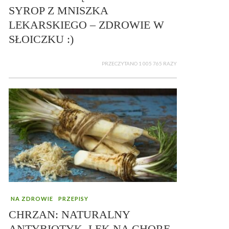
SYROP Z MNISZKA
LEKARSKIEGO – ZDROWIE W
SŁOICZKU :)
PRZECZYTANO 1 005 765 RAZY
NA ZDROWIE
PRZEPISY
CHRZAN: NATURALNY
ANTYBIOTYK, LEK NA CHORE