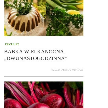
PRZEPISY
BABKA WIELKANOCNA
„DWUNASTOGODZINNA”
PRZECZYTANO 140 929 RAZY