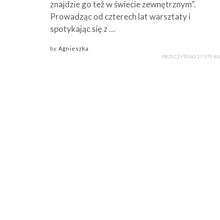
znajdzie go też w świecie zewnętrznym”.
Prowadząc od czterech lat warsztaty i
spotykając się z …
by
Agnieszka
PRZECZYTANO 27 570 R