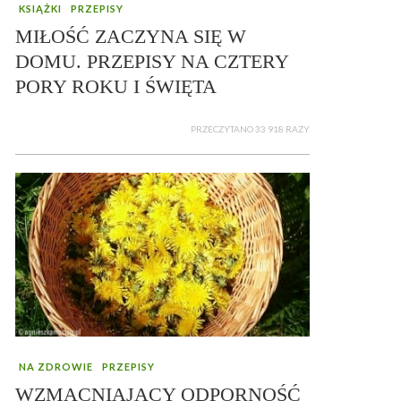
KSIĄŻKI
PRZEPISY
MIŁOŚĆ ZACZYNA SIĘ W
DOMU. PRZEPISY NA CZTERY
PORY ROKU I ŚWIĘTA
PRZECZYTANO 33 918 RAZY
NA ZDROWIE
PRZEPISY
WZMACNIAJĄCY ODPORNOŚĆ