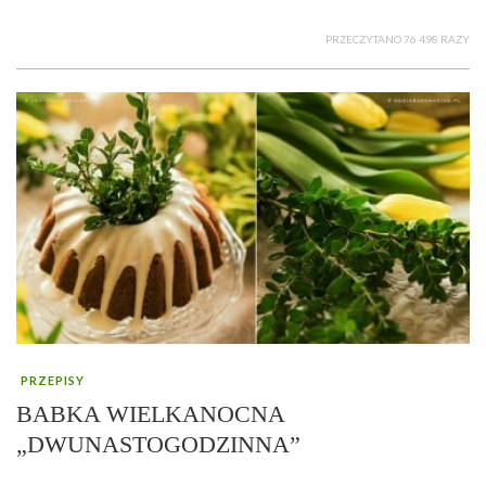
PRZECZYTANO 76 498 RAZY
PRZEPISY
BABKA WIELKANOCNA
„DWUNASTOGODZINNA”