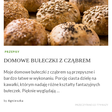
PRZEPISY
DOMOWE BUŁECZKI Z CZĄBREM
Moje domowe bułeczki z cząbrem są przepyszne i
bardzo łatwe w wykonaniu. Porcję ciasta dzielę na
kawałki, którym nadaję różne kształty fantazyjnych
bułeczek. Pięknie wyglądają …
by
Agnieszka
PRZECZYTANO 22 779 RAZY