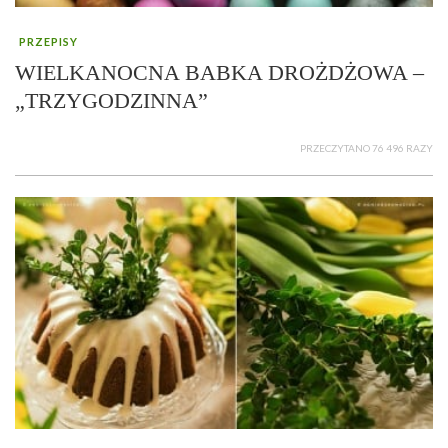
PRZEPISY
WIELKANOCNA BABKA DROŻDŻOWA –
„TRZYGODZINNA”
PRZECZYTANO 76 496 RAZY