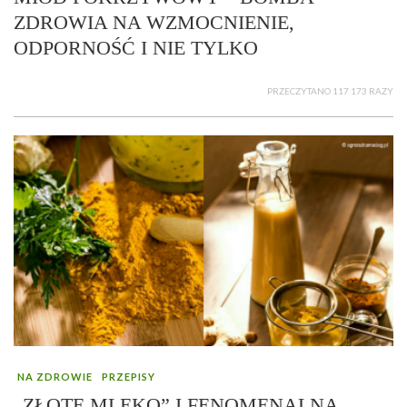
ZDROWIA NA WZMOCNIENIE,
ODPORNOŚĆ I NIE TYLKO
PRZECZYTANO 117 173 RAZY
NA ZDROWIE
PRZEPISY
„ZŁOTE MLEKO” I FENOMENALNA