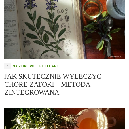
NA ZDROWIE
POLECANE
JAK SKUTECZNIE WYLECZYĆ
CHORE ZATOKI – METODA
ZINTEGROWANA