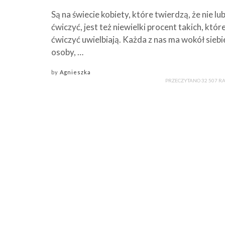
Są na świecie kobiety, które twierdzą, że nie lub
ćwiczyć, jest też niewielki procent takich, któr
ćwiczyć uwielbiają. Każda z nas ma wokół siebi
osoby, …
by
Agnieszka
PRZECZYTANO 32 507 R