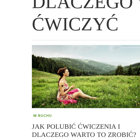
DLACZEGO
ĆWICZYĆ
WIELKANOCNA BABKA DROŻDŻOWA –
„PRZEMIANA” PODRÓŻ DO SIŁY I
GENIALNY ZAKWAS Z BURAKÓW DOMOW
AFIRMACJE – TWORZENIE DOBREGO
„TRZYGODZINNA”
WOLNOŚCI :)
ROBOTY – WZMACNIA KREW I ODPORNO
ŻYCIA!
W RUCHU
JAK POLUBIĆ ĆWICZENIA I
DLACZEGO WARTO TO ZROBIĆ?