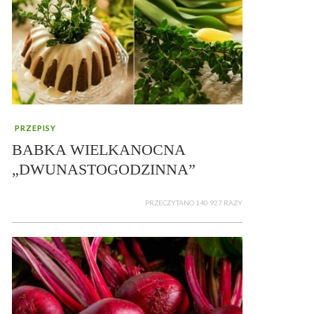
PRZEPISY
BABKA WIELKANOCNA
„DWUNASTOGODZINNA”
PRZECZYTANO 140 927 RAZY