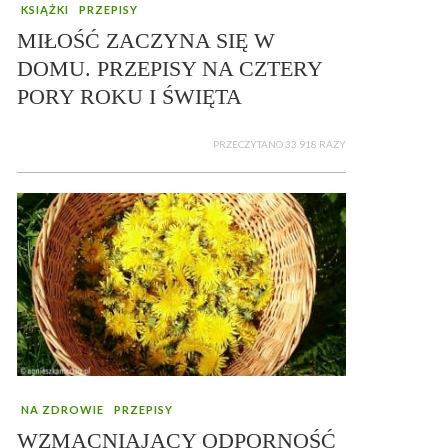
KSIĄŻKI
PRZEPISY
MIŁOŚĆ ZACZYNA SIĘ W
DOMU. PRZEPISY NA CZTERY
PORY ROKU I ŚWIĘTA
PRZECZYTANO 33 918 RAZY
NA ZDROWIE
PRZEPISY
WZMACNIAJĄCY ODPORNOŚĆ