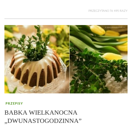
PRZECZYTANO 76 495 RAZY
PRZEPISY
BABKA WIELKANOCNA
„DWUNASTOGODZINNA”