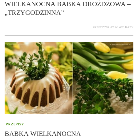
WIELKANOCNA BABKA DROŻDŻOWA –
„TRZYGODZINNA”
PRZECZYTANO 76 495 RAZY
PRZEPISY
BABKA WIELKANOCNA