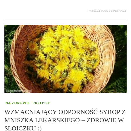
PRZECZYTANO 33 918 RAZY
NA ZDROWIE
PRZEPISY
WZMACNIAJĄCY ODPORNOŚĆ SYROP Z
MNISZKA LEKARSKIEGO – ZDROWIE W
SŁOICZKU :)