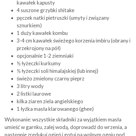
kawałek kapusty
4 suszone grzybki shitake
pęczek natki pietruszki (umyty i związany
sznurkiem)
1 duży kawałek kombu
3-4 cm kawałek świeżego korzenia imbiru (obrany i
przekrojony na pół)
opcjonalnie 1-2 ziemniaki
½ łyżeczki kurkumy
½ łyżeczki soli himalajskiej (lub innej)
świeżo zmielony czarny pieprz
3 litry wody
2 listki laurowe
kilka ziaren ziela angielskiego
1 łyżka masła klarowanego (ghee)
Wykonanie: wszystkie składniki za wyjątkiem masła
umieść w garnku, zalej wodą, doprowadź do wrzenia, a
następnie zredukuj ogień i gotuj na wolnym ogniu pod