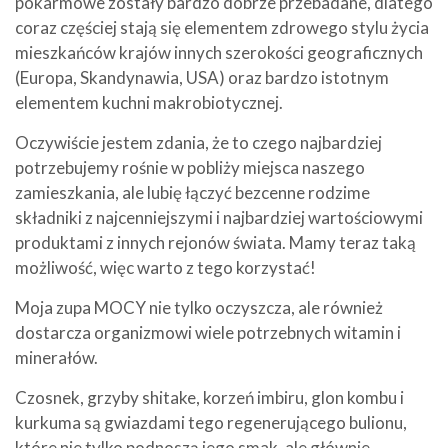
pokarmowe zostały bardzo dobrze przebadane, dlatego
coraz częściej stają się elementem zdrowego stylu życia
mieszkańców krajów innych szerokości geograficznych
(Europa, Skandynawia, USA) oraz bardzo istotnym
elementem kuchni makrobiotycznej.
Oczywiście jestem zdania, że to czego najbardziej
potrzebujemy rośnie w pobliży miejsca naszego
zamieszkania, ale lubię łączyć bezcenne rodzime
składniki z najcenniejszymi i najbardziej wartościowymi
produktami z innych rejonów świata. Mamy teraz taką
możliwość, więc warto z tego korzystać!
Moja zupa MOCY nie tylko oczyszcza, ale również
dostarcza organizmowi wiele potrzebnych witamin i
minerałów.
Czosnek, grzyby shitake, korzeń imbiru, glon kombu i
kurkuma są gwiazdami tego regenerującego bulionu,
które nie tylko podnoszą jego smak, ale głównie