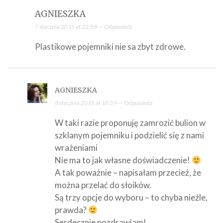
AGNIESZKA
7 stycznia 2015 at 22:58 —
Odpowiedz
Plastikowe pojemniki nie sa zbyt zdrowe.
AGNIESZKA
8 stycznia 2015 at 10:59 —
Odpowiedz
W taki razie proponuję zamrozić bulion w
szklanym pojemniku i podzielić się z nami
wrażeniami
Nie ma to jak własne doświadczenie!
A tak poważnie – napisałam przecież, że
można przelać do słoików.
Są trzy opcje do wyboru – to chyba nieźle,
prawda?
Serdecznie pozdrawiam!