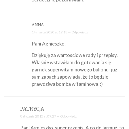
ANNA
14 marca 2020 at 19:13 —
Odpowiedz
Pani Agnieszko,
Dziękuję za wartosciowe rady i przepisy.
Właśnie wstawiłam do gotowania się
garnek superwitaminowego bulionu- już
sam zapach zapowiada, że to będzie
prawdziwa bomba witaminowa!:)
PATRYCJA
8 stycznia 2015 at 09:27 —
Odpowiedz
Pani Agnieszko, super przepis. A co do jarmuż, to