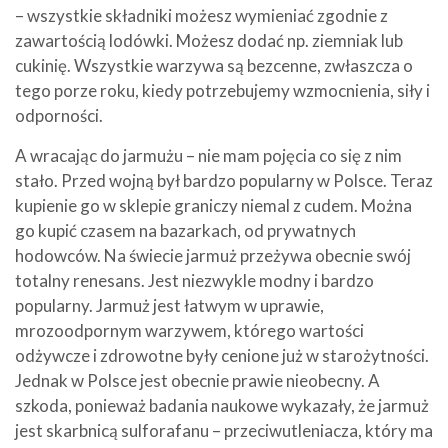
– wszystkie składniki możesz wymieniać zgodnie z
zawartością lodówki. Możesz dodać np. ziemniak lub
cukinię. Wszystkie warzywa są bezcenne, zwłaszcza o
tego porze roku, kiedy potrzebujemy wzmocnienia, siły i
odporności.
A wracając do jarmużu – nie mam pojęcia co się z nim
stało. Przed wojną był bardzo popularny w Polsce. Teraz
kupienie go w sklepie graniczy niemal z cudem. Można
go kupić czasem na bazarkach, od prywatnych
hodowców. Na świecie jarmuż przeżywa obecnie swój
totalny renesans. Jest niezwykle modny i bardzo
popularny. Jarmuż jest łatwym w uprawie,
mrozoodpornym warzywem, którego wartości
odżywcze i zdrowotne były cenione już w starożytności.
Jednak w Polsce jest obecnie prawie nieobecny. A
szkoda, ponieważ badania naukowe wykazały, że jarmuż
jest skarbnicą sulforafanu – przeciwutleniacza, który ma