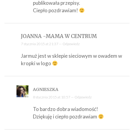
publikowała przepisy.
Ciepło pozdrawiam!
JOANNA -MAMA W CENTRUM
7 stycznia 2015 at 21:37 —
Odpowiedz
Jarmuż jest w sklepie sieciowym w owadem w
kropki w logo
AGNIESZKA
8 stycznia 2015 at 10:57 —
Odpowiedz
To bardzo dobra wiadomość!
Dziękuję i ciepło pozdrawiam