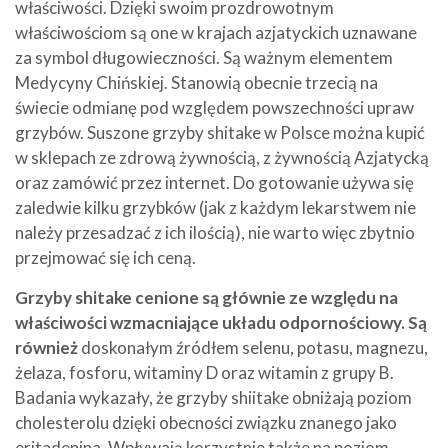
właściwości. Dzięki swoim prozdrowotnym
właściwościom są one w krajach azjatyckich uznawane
za symbol długowieczności. Są ważnym elementem
Medycyny Chińskiej. Stanowią obecnie trzecią na
świecie odmianę pod względem powszechności upraw
grzybów. Suszone grzyby shitake w Polsce można kupić
w sklepach ze zdrową żywnością, z żywnością Azjatycką
oraz zamówić przez internet. Do gotowanie używa się
zaledwie kilku grzybków (jak z każdym lekarstwem nie
należy przesadzać z ich ilością), nie warto więc zbytnio
przejmować się ich ceną.
Grzyby shitake cenione są głównie ze względu na
właściwości wzmacniające układu odpornościowy. Są
również
doskonałym źródłem selenu, potasu, magnezu,
żelaza, fosforu, witaminy D oraz witamin z grupy B.
Badania wykazały, że grzyby shiitake obniżają poziom
cholesterolu dzięki obecności związku znanego jako
eritadenina. Wpływają korzystnie także na poziom