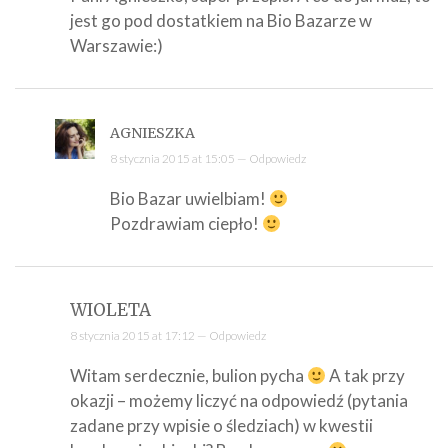
jest go pod dostatkiem na Bio Bazarze w
Warszawie:)
AGNIESZKA
8 stycznia 2015 at 15:05 —
Odpowiedz
Bio Bazar uwielbiam!
Pozdrawiam ciepło!
WIOLETA
8 stycznia 2015 at 17:12 —
Odpowiedz
Witam serdecznie, bulion pycha
A tak przy
okazji – możemy liczyć na odpowiedź (pytania
zadane przy wpisie o śledziach) w kwestii