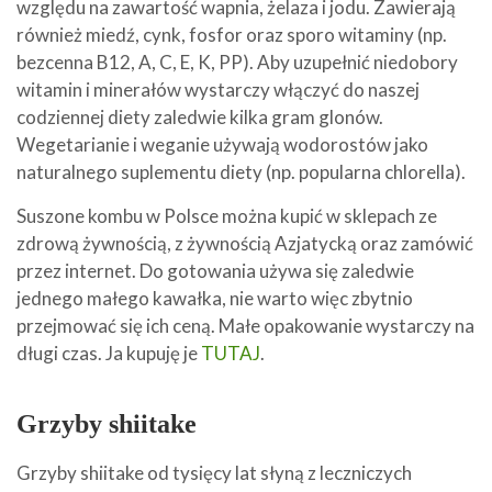
względu na zawartość wapnia, żelaza i jodu. Zawierają
również miedź, cynk, fosfor oraz sporo witaminy (np.
bezcenna B12, A, C, E, K, PP). Aby uzupełnić niedobory
witamin i minerałów wystarczy włączyć do naszej
codziennej diety zaledwie kilka gram glonów.
Wegetarianie i weganie używają wodorostów jako
naturalnego suplementu diety (np. popularna chlorella).
Suszone kombu w Polsce można kupić w sklepach ze
zdrową żywnością, z żywnością Azjatycką oraz zamówić
przez internet. Do gotowania używa się zaledwie
jednego małego kawałka, nie warto więc zbytnio
przejmować się ich ceną. Małe opakowanie wystarczy na
długi czas. Ja kupuję je
TUTAJ
.
Grzyby shiitake
Grzyby shiitake od tysięcy lat słyną z leczniczych