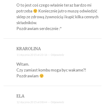
O to jest coś czego właśnie teraz bardzo mi
potrzeba
Koniecznie jutro muszę odwiedzić
sklep ze zdrową żywnością i kupić kilka cennych
składników.
Pozdrawiam serdecznie :*
KRAROLINA
11 stycznia 2015 at 23:14 —
Odpowiedz
Witam.
Czy zamiast kombu moga byc wakame?!
Pozdrawiam
ELA
12 stycznia 2015 at 08:44 —
Odpowiedz