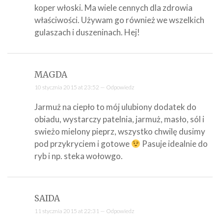
koper włoski. Ma wiele cennych dla zdrowia
właściwości. Używam go również we wszelkich
gulaszach i duszeninach. Hej!
MAGDA
10 stycznia 2015 at 23:52 —
Odpowiedz
Jarmuż na ciepło to mój ulubiony dodatek do
obiadu, wystarczy patelnia, jarmuż, masło, sól i
swieżo mielony pieprz, wszystko chwilę dusimy
pod przykryciem i gotowe
Pasuje idealnie do
ryb i np. steka wołowgo.
SAIDA
11 stycznia 2015 at 22:31 —
Odpowiedz