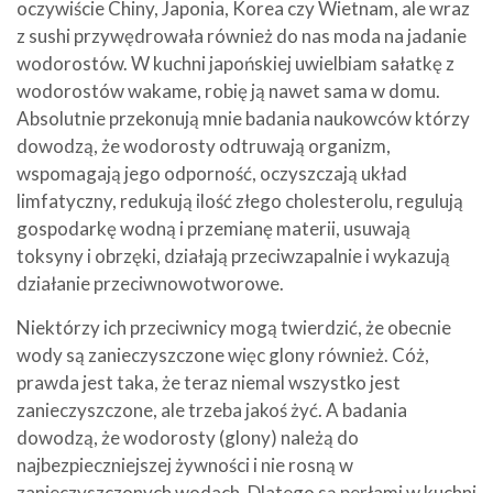
oczywiście Chiny, Japonia, Korea czy Wietnam, ale wraz
z sushi przywędrowała również do nas moda na jadanie
wodorostów. W kuchni japońskiej uwielbiam sałatkę z
wodorostów wakame, robię ją nawet sama w domu.
Absolutnie przekonują mnie badania naukowców którzy
dowodzą, że wodorosty odtruwają organizm,
wspomagają jego odporność, oczyszczają układ
limfatyczny, redukują ilość złego cholesterolu, regulują
gospodarkę wodną i przemianę materii, usuwają
toksyny i obrzęki, działają przeciwzapalnie i wykazują
działanie przeciwnowotworowe.
Niektórzy ich przeciwnicy mogą twierdzić, że obecnie
wody są zanieczyszczone więc glony również. Cóż,
prawda jest taka, że teraz niemal wszystko jest
zanieczyszczone, ale trzeba jakoś żyć. A badania
dowodzą, że wodorosty (glony) należą do
najbezpieczniejszej żywności i nie rosną w
zanieczyszczonych wodach. Dlatego są perłami w kuchni