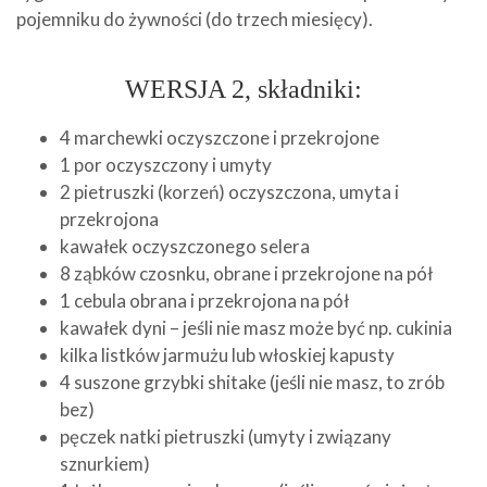
pojemniku do żywności (do trzech miesięcy).
WERSJA 2, składniki:
4 marchewki oczyszczone i przekrojone
1 por oczyszczony i umyty
2 pietruszki (korzeń) oczyszczona, umyta i
przekrojona
kawałek oczyszczonego selera
8 ząbków czosnku, obrane i przekrojone na pół
1 cebula obrana i przekrojona na pół
kawałek dyni – jeśli nie masz może być np. cukinia
kilka listków jarmużu lub włoskiej kapusty
4 suszone grzybki shitake (jeśli nie masz, to zrób
bez)
pęczek natki pietruszki (umyty i związany
sznurkiem)