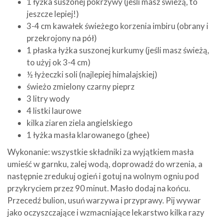
1 łyżka suszonej pokrzywy (jeśli masz świeżą, to
jeszcze lepiej!)
3-4 cm kawałek świeżego korzenia imbiru (obrany i
przekrojony na pół)
1 płaska łyżka suszonej kurkumy (jeśli masz świeżą,
to użyj ok 3-4 cm)
½ łyżeczki soli (najlepiej himalajskiej)
świeżo zmielony czarny pieprz
3 litry wody
4 listki laurowe
kilka ziaren ziela angielskiego
1 łyżka masła klarowanego (ghee)
Wykonanie: wszystkie składniki za wyjątkiem masła
umieść w garnku, zalej wodą, doprowadź do wrzenia, a
następnie zredukuj ogień i gotuj na wolnym ogniu pod
przykryciem przez 90 minut. Masło dodaj na końcu.
Przecedź bulion, usuń warzywa i przyprawy. Pij wywar
jako oczyszczające i wzmacniające lekarstwo kilka razy