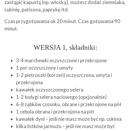
zastąpić kapustą (np. włoską), możesz dodać ziemniaka,
cukinię, patisona, paprykę itd.
Czas przygotowania ok 20 minut. Czas gotowania 90
minut.
WERSJA 1, składniki:
3-4 marchewki oczyszczone i przekrojone
1 por oczyszczony i umyty
1-2 pietruszki (korzeń) oczyszczona, umyta i
przekrojona
kawałek oczyszczonego selera
1-2 łodygi selera naciowego (opcjonalnie)
6-8 ząbków czosnku, obrane i przekrojone na pół
1 cebula obrana i przekrojona na pół
kawałek dyni – jeśli nie masz może być np. cukinia
kilka listków jarmużu – jeśli nie masz może być