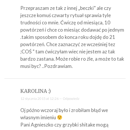
Przepraszam ze tak z innej „beczki” ale czy
jeszcze komuś czwarty rytuał sprawia tyle
trudności co mnie. Ćwiczę od miesiąca, 10
powtórzeń i chce co miesiąc dodawać po jednym
.takim sposobem do konca roku dojdę do 21
powtórzeń. Chce zaznaczyć ze wcześniej tez
;COŚ ” tam ćwiczyłam wiec nie jestem az tak
bardzo zastana. Może robie ro źle, a może to tak
musi byc? ..Pozdrawiam.
KAROLINA :)
12 stycznia 2015 at 12:26 —
Odpowiedz
Oj późno wczoraj było i zrobiłam błąd we
własnym imieniu
Pani Agnieszko czy grzybki shitake mogą