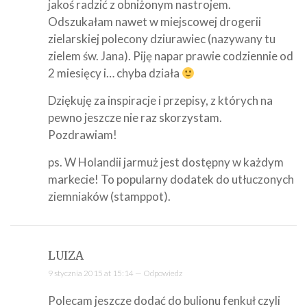
jakoś radzić z obniżonym nastrojem.
Odszukałam nawet w miejscowej drogerii
zielarskiej polecony dziurawiec (nazywany tu
zielem św. Jana). Piję napar prawie codziennie od
2 miesięcy i… chyba działa
Dziękuję za inspiracje i przepisy, z których na
pewno jeszcze nie raz skorzystam.
Pozdrawiam!
ps. W Holandii jarmuż jest dostępny w każdym
markecie! To popularny dodatek do utłuczonych
ziemniaków (stamppot).
LUIZA
9 stycznia 2015 at 15:14 —
Odpowiedz
Polecam jeszcze dodać do bulionu fenkuł czyli