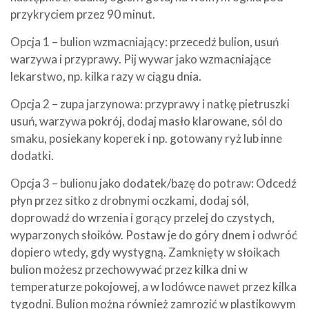
przykryciem przez 90 minut.
Opcja 1 – bulion wzmacniający: przecedź bulion, usuń
warzywa i przyprawy. Pij wywar jako wzmacniające
lekarstwo, np. kilka razy w ciągu dnia.
Opcja 2 – zupa jarzynowa: przyprawy i natkę pietruszki
usuń, warzywa pokrój, dodaj masło klarowane, sól do
smaku, posiekany koperek i np. gotowany ryż lub inne
dodatki.
Opcja 3 – bulionu jako dodatek/bazę do potraw: Odcedź
płyn przez sitko z drobnymi oczkami, dodaj sól,
doprowadź do wrzenia i gorący przelej do czystych,
wyparzonych słoików. Postaw je do góry dnem i odwróć
dopiero wtedy, gdy wystygną. Zamknięty w słoikach
bulion możesz przechowywać przez kilka dni w
temperaturze pokojowej, a w lodówce nawet przez kilka
tygodni. Bulion można również zamrozić w plastikowym