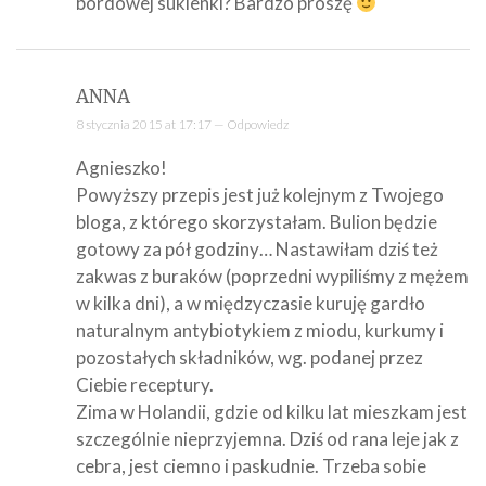
bordowej sukienki? Bardzo proszę
ANNA
8 stycznia 2015 at 17:17 —
Odpowiedz
Agnieszko!
Powyższy przepis jest już kolejnym z Twojego
bloga, z którego skorzystałam. Bulion będzie
gotowy za pół godziny… Nastawiłam dziś też
zakwas z buraków (poprzedni wypiliśmy z mężem
w kilka dni), a w międzyczasie kuruję gardło
naturalnym antybiotykiem z miodu, kurkumy i
pozostałych składników, wg. podanej przez
Ciebie receptury.
Zima w Holandii, gdzie od kilku lat mieszkam jest
szczególnie nieprzyjemna. Dziś od rana leje jak z
cebra, jest ciemno i paskudnie. Trzeba sobie