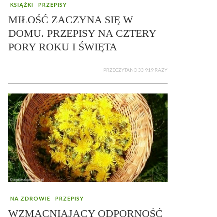
KSIĄŻKI
PRZEPISY
MIŁOŚĆ ZACZYNA SIĘ W
DOMU. PRZEPISY NA CZTERY
PORY ROKU I ŚWIĘTA
PRZECZYTANO 33 919 RAZY
NA ZDROWIE
PRZEPISY
WZMACNIAJĄCY ODPORNOŚĆ