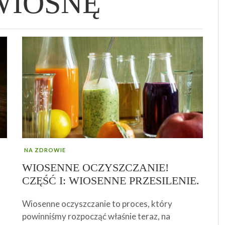
WIOSNĘ
EJ
BABKA WIELKANOCNA
ENERGIA DNI TYGODNIA – JAK JĄ
WZMACNIAJĄCY ODPORNOŚĆ SYROP Z
OCZYŚCIĆ SWOJE ŻYCIE I DOMOWĄ
G
JA
C
M
ŚĆ
„DWUNASTOGODZINNA”
WYKORZYSTAĆ W ŻYCIU OSOBISTYM I
MNISZKA LEKARSKIEGO – ZDROWIE W
PRZESTRZEŃ, CZYLI JAK PORADZIĆ SOBIE Z
R
Z
NA
I
ZAWODOWYM?
SŁOICZKU :)
BAŁAGANEM?
U
R
NA ZDROWIE
WIOSENNE OCZYSZCZANIE!
CZĘŚĆ I: WIOSENNE PRZESILENIE.
Wiosenne oczyszczanie to proces, który
powinniśmy rozpocząć właśnie teraz, na