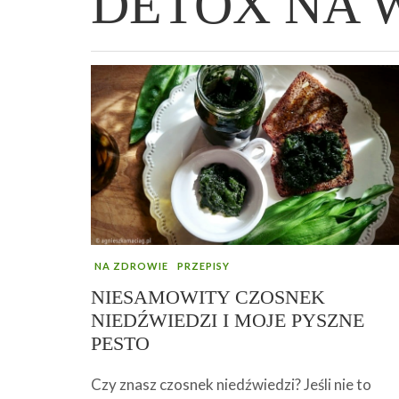
DETOX NA 
WIELKANOCNA BABKA DROŻDŻOWA –
„PRZEMIANA” PODRÓŻ DO SIŁY I
GENIALNY ZAKWAS Z BURAKÓW DOMOW
AFIRMACJE – TWORZENIE DOBREGO
„TRZYGODZINNA”
WOLNOŚCI :)
ROBOTY – WZMACNIA KREW I ODPORNO
ŻYCIA!
NA ZDROWIE
PRZEPISY
NIESAMOWITY CZOSNEK
NIEDŹWIEDZI I MOJE PYSZNE
PESTO
Czy znasz czosnek niedźwiedzi? Jeśli nie to