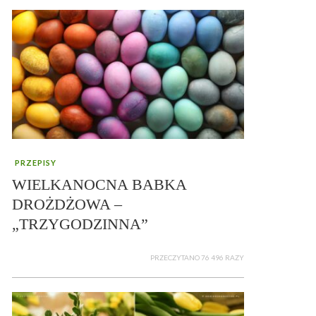
PRZEPISY
WIELKANOCNA BABKA
DROŻDŻOWA –
„TRZYGODZINNA”
PRZECZYTANO 76 496 RAZY