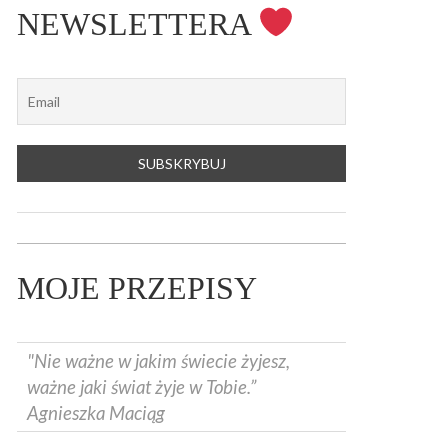
NEWSLETTERA
ENIALNY ZAKWAS Z BURAKÓW DOMOWEJ
K DOBRZE SIĘ WYSPAĆ? SPOSOBY NA
HRZAN: NATURALNY ANTYBIOTYK, LEK
EDYTACJA SPOKOJNEGO SERCA –
OBOTY – WZMACNIA KREW I ODPORNOŚĆ
DROWY, REGENERUJĄCY SEN I SPOKOJNY
 CHORE ZATOKI, MIGDAŁKI, A NAWET NA
DEALNA DLA POCZĄTKUJĄCYCH
MYSŁ.
AKA
MOJE PRZEPISY
"Nie ważne w jakim świecie żyjesz,
ważne jaki świat żyje w Tobie.”
Agnieszka Maciąg