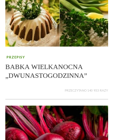
PRZEPISY
BABKA WIELKANOCNA
„DWUNASTOGODZINNA”
PRZECZYTANO 140 933 RAZY