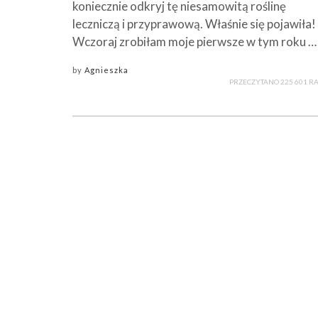
koniecznie odkryj tę niesamowitą roślinę
leczniczą i przyprawową. Właśnie się pojawiła!
Wczoraj zrobiłam moje pierwsze w tym roku …
by
Agnieszka
PRZECZYTANO 225 601 R