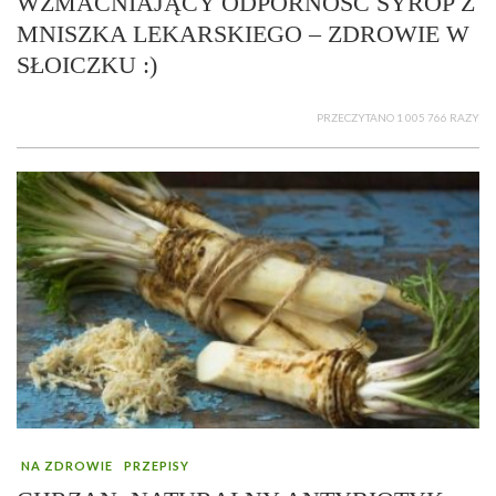
WZMACNIAJĄCY ODPORNOŚĆ SYROP Z
MNISZKA LEKARSKIEGO – ZDROWIE W
SŁOICZKU :)
PRZECZYTANO 1 005 766 RAZY
NA ZDROWIE
PRZEPISY