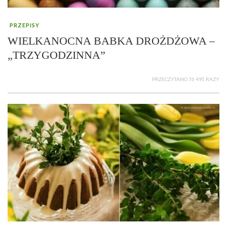
PRZEPISY
WIELKANOCNA BABKA DROŻDŻOWA –
„TRZYGODZINNA”
PRZECZYTANO 76 495 RAZY