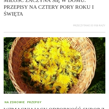
MIŁOŚĆ ZACZYNA SIĘ W DOMU.
PRZEPISY NA CZTERY PORY ROKU I
ŚWIĘTA
PRZECZYTANO 33 918 RAZY
NA ZDROWIE
PRZEPISY