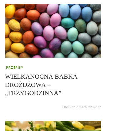
PRZEPISY
WIELKANOCNA BABKA
DROŻDŻOWA –
„TRZYGODZINNA”
PRZECZYTANO 76 495 RAZY