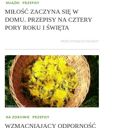
KSIĄŻKI
PRZEPISY
MIŁOŚĆ ZACZYNA SIĘ W
DOMU. PRZEPISY NA CZTERY
PORY ROKU I ŚWIĘTA
PRZECZYTANO 33 918 RAZY
NA ZDROWIE
PRZEPISY
WZMACNIAJĄCY ODPORNOŚĆ