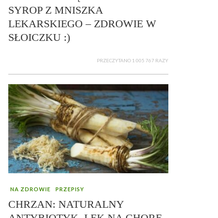
SYROP Z MNISZKA
LEKARSKIEGO – ZDROWIE W
SŁOICZKU :)
PRZECZYTANO 1 005 767 RAZY
NA ZDROWIE
PRZEPISY
CHRZAN: NATURALNY
ANTYBIOTYK, LEK NA CHORE