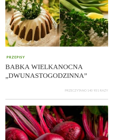
PRZEPISY
BABKA WIELKANOCNA
„DWUNASTOGODZINNA”
PRZECZYTANO 140 931 RAZY