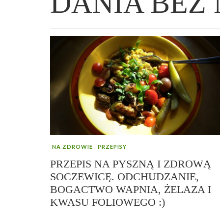
DANIA BEZ 
WIELKANOCNA BABKA DROŻDŻOWA –
„PRZEMIANA” PODRÓŻ DO SIŁY I
GENIALNY ZAKWAS Z BURAKÓW DOMOW
AFIRMACJE – TWORZENIE DOBREGO
„TRZYGODZINNA”
WOLNOŚCI :)
ROBOTY – WZMACNIA KREW I ODPORNO
ŻYCIA!
NA ZDROWIE
PRZEPISY
PRZEPIS NA PYSZNĄ I ZDROWĄ
SOCZEWICĘ. ODCHUDZANIE,
BOGACTWO WAPNIA, ŻELAZA I
KWASU FOLIOWEGO :)