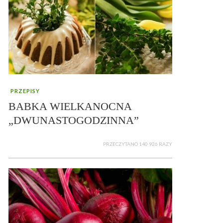
PRZEPISY
BABKA WIELKANOCNA
„DWUNASTOGODZINNA”
PRZECZYTANO 140 926 RAZY