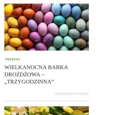
PRZEPISY
WIELKANOCNA BABKA
DROŻDŻOWA –
„TRZYGODZINNA”
PRZECZYTANO 76 494 RAZY