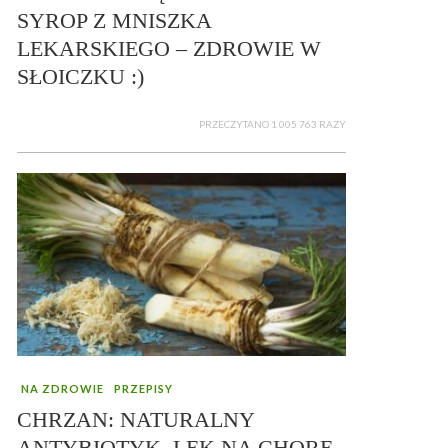
SYROP Z MNISZKA
LEKARSKIEGO – ZDROWIE W
SŁOICZKU :)
PRZECZYTANO 1 005 763 RAZY
NA ZDROWIE
PRZEPISY
CHRZAN: NATURALNY
ANTYBIOTYK, LEK NA CHORE