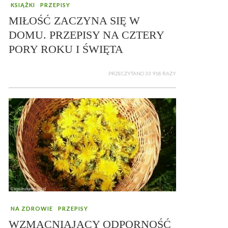
KSIĄŻKI
PRZEPISY
MIŁOŚĆ ZACZYNA SIĘ W
DOMU. PRZEPISY NA CZTERY
PORY ROKU I ŚWIĘTA
PRZECZYTANO 33 918 RAZY
NA ZDROWIE
PRZEPISY
WZMACNIAJĄCY ODPORNOŚĆ