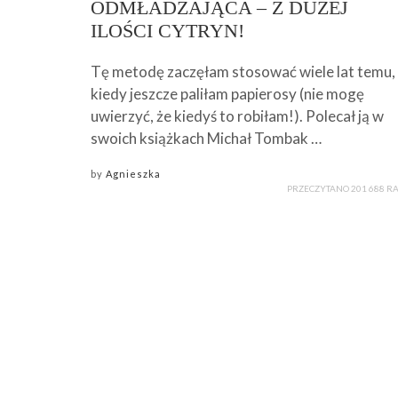
ODMŁADZAJĄCA – Z DUŻEJ
ILOŚCI CYTRYN!
Tę metodę zaczęłam stosować wiele lat temu,
kiedy jeszcze paliłam papierosy (nie mogę
uwierzyć, że kiedyś to robiłam!). Polecał ją w
swoich książkach Michał Tombak …
by
Agnieszka
PRZECZYTANO 201 688 R