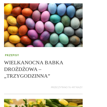
PRZEPISY
WIELKANOCNA BABKA
DROŻDŻOWA –
„TRZYGODZINNA”
PRZECZYTANO 76 497 RAZY