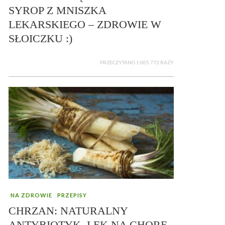
SYROP Z MNISZKA
LEKARSKIEGO – ZDROWIE W
SŁOICZKU :)
PRZECZYTANO 1 005 772 RAZY
NA ZDROWIE
PRZEPISY
CHRZAN: NATURALNY
ANTYBIOTYK, LEK NA CHORE