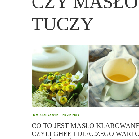
CZY MASŁ
TUCZY
WIELKANOCNA BABKA DROŻDŻOWA –
„PRZEMIANA” PODRÓŻ DO SIŁY I
GENIALNY ZAKWAS Z BURAKÓW DOMOW
AFIRMACJE – TWORZENIE DOBREGO
„TRZYGODZINNA”
WOLNOŚCI :)
ROBOTY – WZMACNIA KREW I ODPORNO
ŻYCIA!
NA ZDROWIE
PRZEPISY
CO TO JEST MASŁO KLAROWANE
CZYLI GHEE I DLACZEGO WART