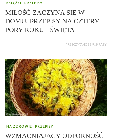
KSIĄŻKI
PRZEPISY
MIŁOŚĆ ZACZYNA SIĘ W
DOMU. PRZEPISY NA CZTERY
PORY ROKU I ŚWIĘTA
PRZECZYTANO 33 919 RAZY
NA ZDROWIE
PRZEPISY
WZMACNIAJĄCY ODPORNOŚĆ