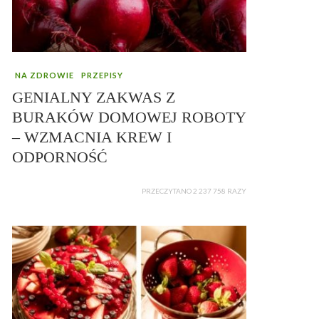
NA ZDROWIE
PRZEPISY
GENIALNY ZAKWAS Z
BURAKÓW DOMOWEJ ROBOTY
– WZMACNIA KREW I
ODPORNOŚĆ
PRZECZYTANO 2 237 758 RAZY