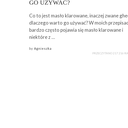
GO UŻYWAĆ?
Co to jest masło klarowane, inaczej zwane ghee
dlaczego warto go używać? W moich przepisa
bardzo często pojawia się masło klarowane i
niektóre z …
by
Agnieszka
PRZECZYTANO 217 216 R