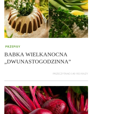
PRZEPISY
BABKA WIELKANOCNA
„DWUNASTOGODZINNA”
PRZECZYTANO 140 933 RAZY