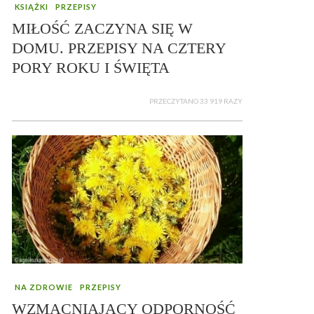
KSIĄŻKI
PRZEPISY
MIŁOŚĆ ZACZYNA SIĘ W
DOMU. PRZEPISY NA CZTERY
PORY ROKU I ŚWIĘTA
PRZECZYTANO 33 919 RAZY
NA ZDROWIE
PRZEPISY
WZMACNIAJĄCY ODPORNOŚĆ