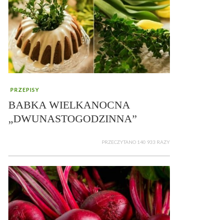
PRZEPISY
BABKA WIELKANOCNA
„DWUNASTOGODZINNA”
PRZECZYTANO 140 933 RAZY