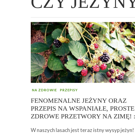
CZY JEŻYN
WIELKANOCNA BABKA DROŻDŻOWA –
„PRZEMIANA” PODRÓŻ DO SIŁY I
GENIALNY ZAKWAS Z BURAKÓW DOMOW
AFIRMACJE – TWORZENIE DOBREGO
„TRZYGODZINNA”
WOLNOŚCI :)
ROBOTY – WZMACNIA KREW I ODPORNO
ŻYCIA!
NA ZDROWIE
PRZEPISY
FENOMENALNE JEŻYNY ORAZ
PRZEPIS NA WSPANIAŁE, PROSTE 
ZDROWE PRZETWORY NA ZIMĘ! :
W naszych lasach jest teraz istny wysyp jeżyn!