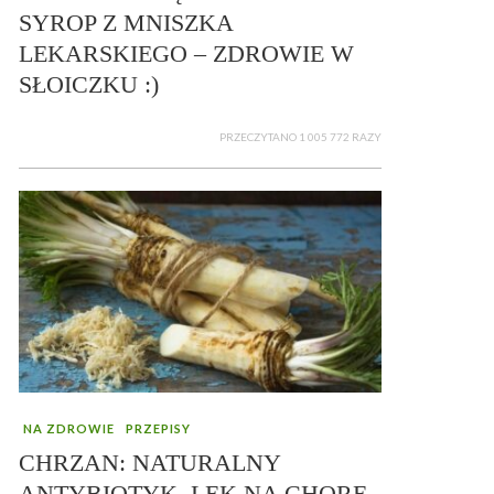
SYROP Z MNISZKA
LEKARSKIEGO – ZDROWIE W
SŁOICZKU :)
PRZECZYTANO 1 005 772 RAZY
NA ZDROWIE
PRZEPISY
CHRZAN: NATURALNY
ANTYBIOTYK, LEK NA CHORE