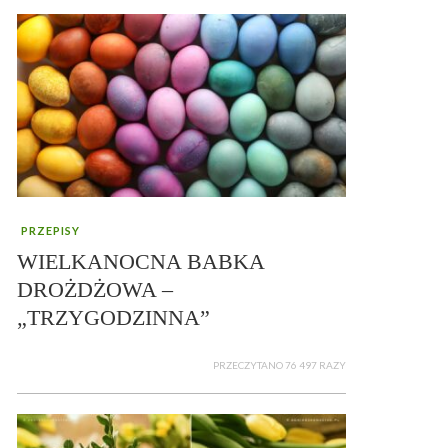
PRZEPISY
WIELKANOCNA BABKA
DROŻDŻOWA –
„TRZYGODZINNA”
PRZECZYTANO 76 497 RAZY