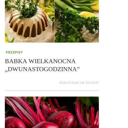
PRZEPISY
BABKA WIELKANOCNA
„DWUNASTOGODZINNA”
PRZECZYTANO 140 933 RAZY