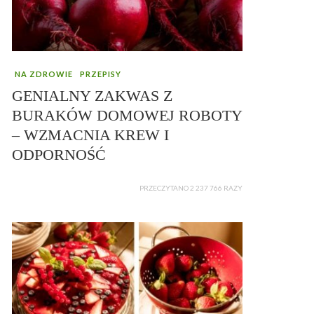
NA ZDROWIE
PRZEPISY
GENIALNY ZAKWAS Z
BURAKÓW DOMOWEJ ROBOTY
– WZMACNIA KREW I
ODPORNOŚĆ
PRZECZYTANO 2 237 766 RAZY