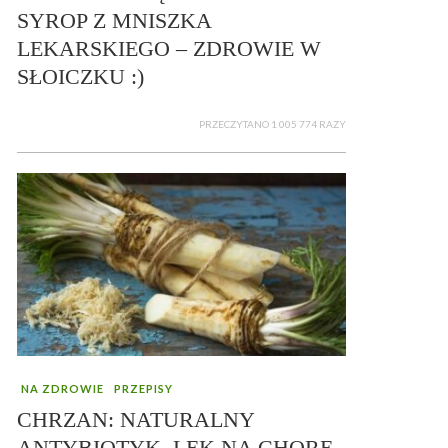
SYROP Z MNISZKA
LEKARSKIEGO – ZDROWIE W
SŁOICZKU :)
PRZECZYTANO 1 005 774 RAZY
NA ZDROWIE
PRZEPISY
CHRZAN: NATURALNY
ANTYBIOTYK, LEK NA CHORE