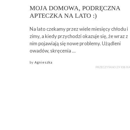
MOJA DOMOWA, PODRĘCZNA
APTECZKA NA LATO :)
Na lato czekamy przez wiele miesięcy chłodu i
zimy, a kiedy przychodzi okazuje się, że wraz z
nim pojawiają się nowe problemy. Użądleni
owadów, skręcenia …
by
Agnieszka
PRZECZYTANO 29 938 R