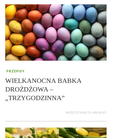
PRZEPISY
WIELKANOCNA BABKA
DROŻDŻOWA –
„TRZYGODZINNA”
PRZECZYTANO 76 498 RAZY