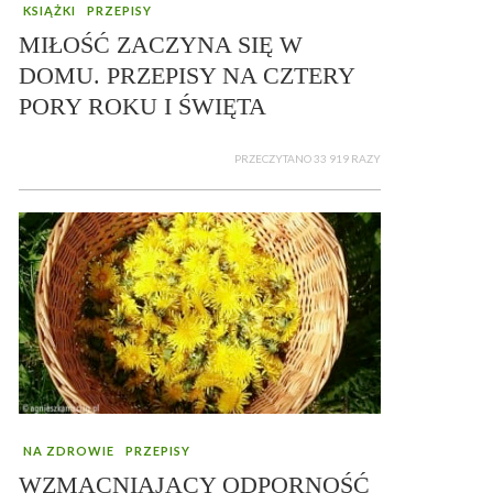
KSIĄŻKI
PRZEPISY
MIŁOŚĆ ZACZYNA SIĘ W
DOMU. PRZEPISY NA CZTERY
PORY ROKU I ŚWIĘTA
PRZECZYTANO 33 919 RAZY
NA ZDROWIE
PRZEPISY
WZMACNIAJĄCY ODPORNOŚĆ