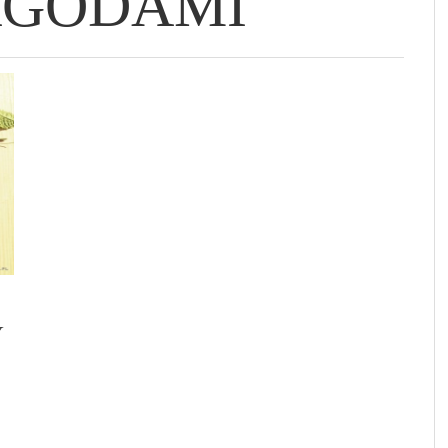
JAGODAMI
EJ
BABKA WIELKANOCNA
ENERGIA DNI TYGODNIA – JAK JĄ
WZMACNIAJĄCY ODPORNOŚĆ SYROP Z
OCZYŚCIĆ SWOJE ŻYCIE I DOMOWĄ
G
JA
C
M
ŚĆ
„DWUNASTOGODZINNA”
WYKORZYSTAĆ W ŻYCIU OSOBISTYM I
MNISZKA LEKARSKIEGO – ZDROWIE W
PRZESTRZEŃ, CZYLI JAK PORADZIĆ SOBIE Z
R
Z
NA
I
ZAWODOWYM?
SŁOICZKU :)
BAŁAGANEM?
U
R
Y