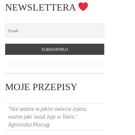
NEWSLETTERA
ENIALNY ZAKWAS Z BURAKÓW DOMOWEJ
K DOBRZE SIĘ WYSPAĆ? SPOSOBY NA
HRZAN: NATURALNY ANTYBIOTYK, LEK
EDYTACJA SPOKOJNEGO SERCA –
OBOTY – WZMACNIA KREW I ODPORNOŚĆ
DROWY, REGENERUJĄCY SEN I SPOKOJNY
 CHORE ZATOKI, MIGDAŁKI, A NAWET NA
DEALNA DLA POCZĄTKUJĄCYCH
MYSŁ.
AKA
MOJE PRZEPISY
"Nie ważne w jakim świecie żyjesz,
ważne jaki świat żyje w Tobie.”
Agnieszka Maciąg