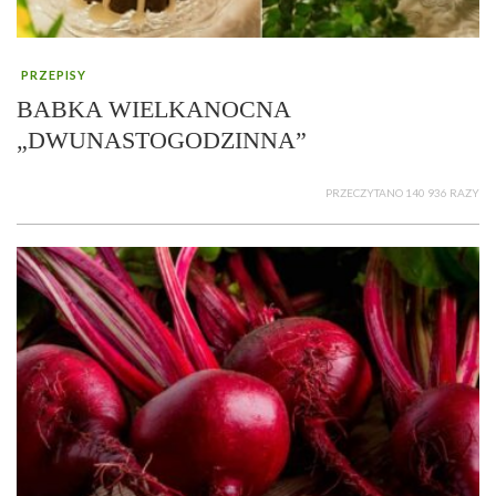
PRZEPISY
BABKA WIELKANOCNA
„DWUNASTOGODZINNA”
PRZECZYTANO 140 936 RAZY