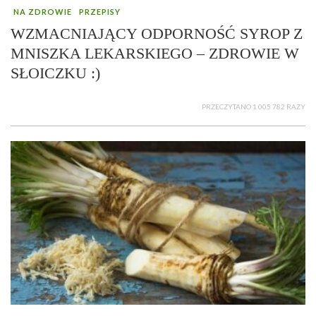
NA ZDROWIE
PRZEPISY
WZMACNIAJĄCY ODPORNOŚĆ SYROP Z
MNISZKA LEKARSKIEGO – ZDROWIE W
SŁOICZKU :)
PRZECZYTANO 1 005 782 RAZY