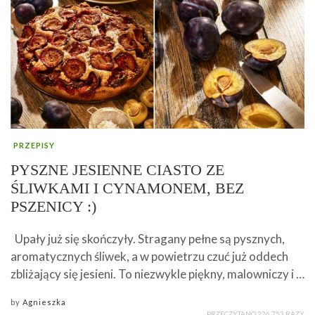
PRZEPISY
PYSZNE JESIENNE CIASTO ZE
ŚLIWKAMI I CYNAMONEM, BEZ
PSZENICY :)
Upały już się skończyły. Stragany pełne są pysznych,
aromatycznych śliwek, a w powietrzu czuć już oddech
zbliżający się jesieni. To niezwykle piękny, malowniczy i …
by
Agnieszka
PRZECZYTANO 226 753 RAZY