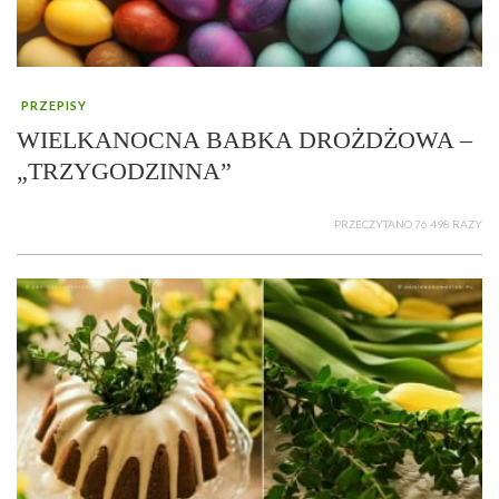
PRZEPISY
WIELKANOCNA BABKA DROŻDŻOWA –
„TRZYGODZINNA”
PRZECZYTANO 76 498 RAZY