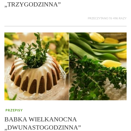
„TRZYGODZINNA”
PRZECZYTANO 76 496 RAZY
PRZEPISY
BABKA WIELKANOCNA
„DWUNASTOGODZINNA”