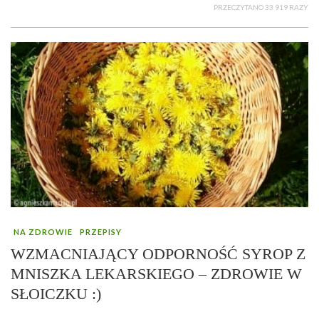
PRZECZYTANO 33 919 RAZY
NA ZDROWIE
PRZEPISY
WZMACNIAJĄCY ODPORNOŚĆ SYROP Z
MNISZKA LEKARSKIEGO – ZDROWIE W
SŁOICZKU :)