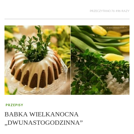
PRZECZYTANO 76 496 RAZY
PRZEPISY
BABKA WIELKANOCNA
„DWUNASTOGODZINNA”