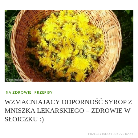
NA ZDROWIE
PRZEPISY
WZMACNIAJĄCY ODPORNOŚĆ SYROP Z
MNISZKA LEKARSKIEGO – ZDROWIE W
SŁOICZKU :)
PRZECZYTANO 1 005 772 RAZY