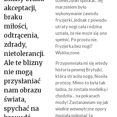
dziewczynki spotkać. Jej
akceptacji,
marzeniem było
wykonywanie zawodu
braku
fryzjerki, jednak z powodu
miłości,
utraty nogi cała rodzina
uznała, że nie może się ono
odtrącenia,
spełnić. Po prostu nie.
zdrady,
Fryzjerka bez nogi?
nietolerancji.
Wykluczone.
Ale te blizny
Przypomniała mi się wtedy
historia pewnej Brytyjki,
nie mogą
która straciła nogę. Nosiła
przysłaniać
protezę. Mimo to była tak
nam obrazu
ładna, że została modelką i
chodziła… na pokazach
świata,
mody! Zastanawiam się jak
spychać na
wielkie wewnętrzne opory
musiała pokonać ta