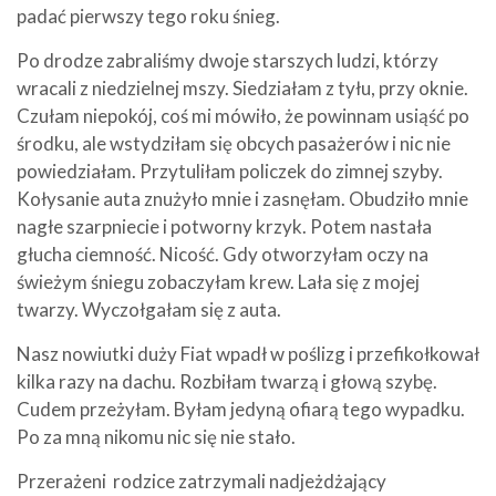
padać pierwszy tego roku śnieg.
Po drodze zabraliśmy dwoje starszych ludzi, którzy
wracali z niedzielnej mszy. Siedziałam z tyłu, przy oknie.
Czułam niepokój, coś mi mówiło, że powinnam usiąść po
środku, ale wstydziłam się obcych pasażerów i nic nie
powiedziałam. Przytuliłam policzek do zimnej szyby.
Kołysanie auta znużyło mnie i zasnęłam. Obudziło mnie
nagłe szarpniecie i potworny krzyk. Potem nastała
głucha ciemność. Nicość. Gdy otworzyłam oczy na
świeżym śniegu zobaczyłam krew. Lała się z mojej
twarzy. Wyczołgałam się z auta.
Nasz nowiutki duży Fiat wpadł w poślizg i przefikołkował
kilka razy na dachu. Rozbiłam twarzą i głową szybę.
Cudem przeżyłam. Byłam jedyną ofiarą tego wypadku.
Po za mną nikomu nic się nie stało.
Przerażeni rodzice zatrzymali nadjeżdżający