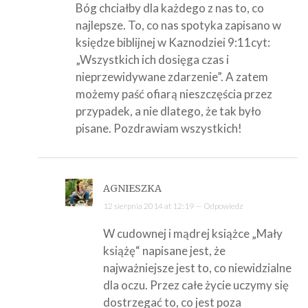
Bóg chciałby dla każdego z nas to, co
najlepsze. To, co nas spotyka zapisano w
księdze biblijnej w Kaznodziei 9:11cyt:
„Wszystkich ich dosięga czas i
nieprzewidywane zdarzenie”. A zatem
możemy paść ofiarą nieszczęścia przez
przypadek, a nie dlatego, że tak było
pisane. Pozdrawiam wszystkich!
AGNIESZKA
12 sierpnia 2014 at 12:19 —
Odpowiedz
W cudownej i mądrej książce „Mały
książę“ napisane jest, że
najważniejsze jest to, co niewidzialne
dla oczu. Przez całe życie uczymy się
dostrzegać to, co jest poza