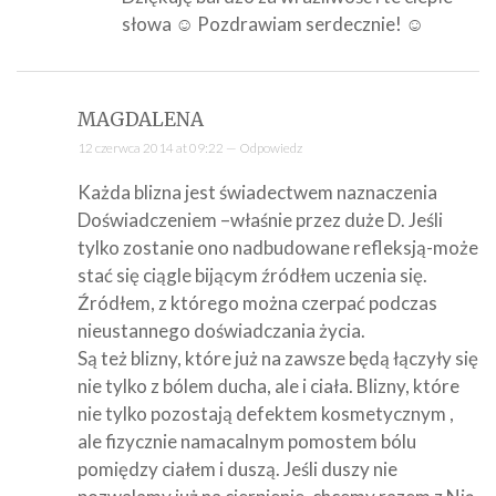
słowa ☺ Pozdrawiam serdecznie! ☺
MAGDALENA
12 czerwca 2014 at 09:22 —
Odpowiedz
Każda blizna jest świadectwem naznaczenia
Doświadczeniem –właśnie przez duże D. Jeśli
tylko zostanie ono nadbudowane refleksją-może
stać się ciągle bijącym źródłem uczenia się.
Źródłem, z którego można czerpać podczas
nieustannego doświadczania życia.
Są też blizny, które już na zawsze będą łączyły się
nie tylko z bólem ducha, ale i ciała. Blizny, które
nie tylko pozostają defektem kosmetycznym ,
ale fizycznie namacalnym pomostem bólu
pomiędzy ciałem i duszą. Jeśli duszy nie