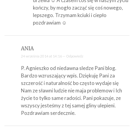
drzewa ☺ A czasem coś się w naszym życiu
kończy, by mogło zacząć się coś nowego,
lepszego. Trzymam kciuki i ciepło
pozdrawiam ☺
ANIA
24 września 2014 at 14:16 —
Odpowiedz
P. Agnieszko od niedawna sledze Pani blog.
Bardzo wzruszający wpis. Dziękuję Pani za
szczerość i naturalność bo często wydaje się
Nam ze sławni ludzie nie maja problemow i Ich
życie to tylko same radości. Pani pokazuje, ze
wszyscy jesteśmy z tej samej gliny ulepieni.
Pozdrawiam serdecznie.