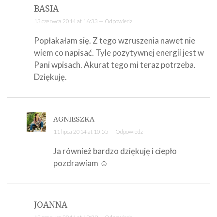
BASIA
13 czerwca 2014 at 16:33 —
Odpowiedz
Popłakałam się. Z tego wzruszenia nawet nie
wiem co napisać. Tyle pozytywnej energii jest w
Pani wpisach. Akurat tego mi teraz potrzeba.
Dziękuję.
AGNIESZKA
11 lipca 2014 at 10:55 —
Odpowiedz
Ja również bardzo dziękuję i ciepło
pozdrawiam ☺
JOANNA