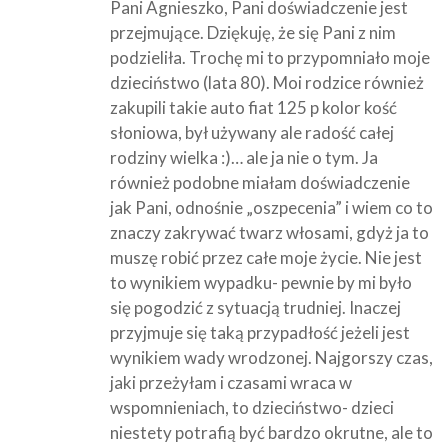
Pani Agnieszko, Pani doświadczenie jest
przejmujące. Dziękuję, że się Pani z nim
podzieliła. Trochę mi to przypomniało moje
dzieciństwo (lata 80). Moi rodzice również
zakupili takie auto fiat 125 p kolor kość
słoniowa, był używany ale radość całej
rodziny wielka :)… ale ja nie o tym. Ja
również podobne miałam doświadczenie
jak Pani, odnośnie „oszpecenia” i wiem co to
znaczy zakrywać twarz włosami, gdyż ja to
muszę robić przez całe moje życie. Nie jest
to wynikiem wypadku- pewnie by mi było
się pogodzić z sytuacją trudniej. Inaczej
przyjmuje się taką przypadłość jeżeli jest
wynikiem wady wrodzonej. Najgorszy czas,
jaki przeżyłam i czasami wraca w
wspomnieniach, to dzieciństwo- dzieci
niestety potrafią być bardzo okrutne, ale to