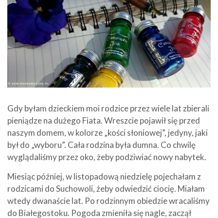
Gdy byłam dzieckiem moi rodzice przez wiele lat zbierali
pieniądze na dużego Fiata. Wreszcie pojawił się przed
naszym domem, w kolorze „kości słoniowej”, jedyny, jaki
był do „wyboru”. Cała rodzina była dumna. Co chwilę
wyglądaliśmy przez oko, żeby podziwiać nowy nabytek.
Miesiąc później, w listopadową niedzielę pojechałam z
rodzicami do Suchowoli, żeby odwiedzić ciocię. Miałam
wtedy dwanaście lat. Po rodzinnym obiedzie wracaliśmy
do Białegostoku. Pogoda zmieniła się nagle, zaczął