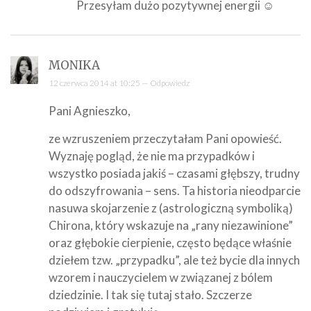
Przesyłam dużo pozytywnej energii ☺
MONIKA
12 czerwca 2014 at 10:25 —
Odpowiedz
Pani Agnieszko,
ze wzruszeniem przeczytałam Pani opowieść.
Wyznaję pogląd, że nie ma przypadków i
wszystko posiada jakiś – czasami głębszy, trudny
do odszyfrowania – sens. Ta historia nieodparcie
nasuwa skojarzenie z (astrologiczną symboliką)
Chirona, który wskazuje na „rany niezawinione”
oraz głębokie cierpienie, często będące właśnie
dziełem tzw. „przypadku”, ale też bycie dla innych
wzorem i nauczycielem w związanej z bólem
dziedzinie. I tak się tutaj stało. Szczerze