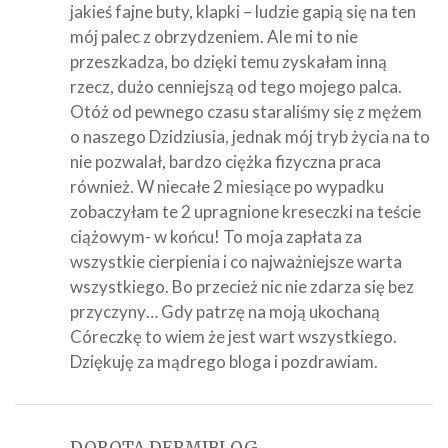
jakieś fajne buty, klapki – ludzie gapią się na ten
mój palec z obrzydzeniem. Ale mi to nie
przeszkadza, bo dzięki temu zyskałam inną
rzecz, dużo cenniejszą od tego mojego palca.
Otóż od pewnego czasu staraliśmy się z mężem
o naszego Dzidziusia, jednak mój tryb życia na to
nie pozwalał, bardzo ciężka fizyczna praca
również. W niecałe 2 miesiące po wypadku
zobaczyłam te 2 upragnione kreseczki na teście
ciążowym- w końcu! To moja zapłata za
wszystkie cierpienia i co najważniejsze warta
wszystkiego. Bo przecież nic nie zdarza się bez
przyczyny… Gdy patrzę na moją ukochaną
Córeczkę to wiem że jest wart wszystkiego.
Dziękuję za mądrego bloga i pozdrawiam.