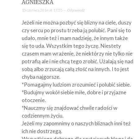
AGNIESZKA
15 czerwca 2014 at 17:55 —
Odpowiedz
Jeżeli nie można pozbyć się blizny na ciele, duszy
czy sercu po prostu trzeba ją polubić. Pani się to
udało, mnie też i mam nadzieję, że innym także
się to uda. Wszystkim tego życzę. Niestety
czasem mam wrażenie, że niektórzy nie tylko nie
potrafią ale i nie chcą tego zrobić. Użalają się nad
sobą albo zrzucają całą złość na innych. I to jest
chyba najgorsze.
*Pomagajmy ludziom zrozumieć i polubić siebie.
*Budujmy wokół siebie miłe, dobre i przyjazne
otoczenie.
*Nauczmy się znajdować chwile radości w
codziennym życiu.
Jeżeli my zapomnimy o naszych bliznach inni też
ich nie dostrzegą.
Wszystkiego dobrego dla czytających bloga i da