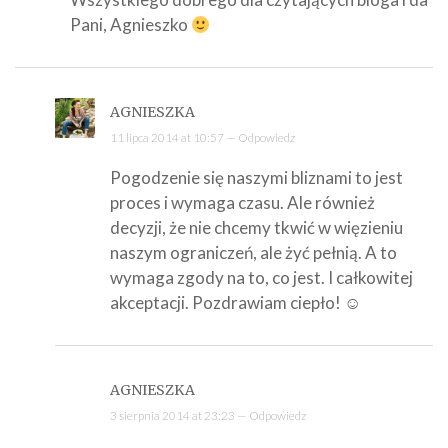
Pani, Agnieszko
AGNIESZKA
11 lipca 2014 at 10:57 —
Odpowiedz
Pogodzenie się naszymi bliznami to jest
proces i wymaga czasu. Ale również
decyzji, że nie chcemy tkwić w więzieniu
naszym ograniczeń, ale żyć pełnią. A to
wymaga zgody na to, co jest. I całkowitej
akceptacji. Pozdrawiam ciepło! ☺
AGNIESZKA
3 sierpnia 2014 at 23:23 —
Odpowiedz