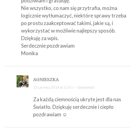
podziwiam i gratuluję.
Nie wszystko, co nam się przytrafia, można
logicznie wytłumaczyć, niektóre sprawy trzeba
po prostu zaakceptować takimi, jakie są, i
wykorzystać w możliwie najlepszy sposób.
Dziękuję za wpis.
Serdecznie pozdrawiam
Monika
AGNIESZKA
15 czerwca 2014 at 11:41 —
Odpowiedz
Za każdą ciemnością ukryte jest dla nas
Światło. Dziękuję serdecznie i ciepło
pozdrawiam ☺