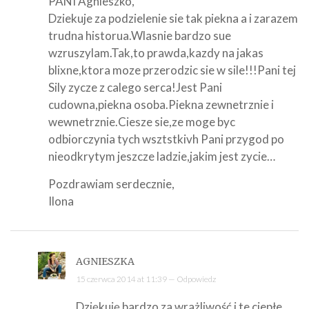
PANI Agnieszko,
Dziekuje za podzielenie sie tak piekna a i zarazem
trudna historua.Wlasnie bardzo sue
wzruszylam.Tak,to prawda,kazdy na jakas
blixne,ktora moze przerodzic sie w sile!!!Pani tej
Sily zycze z calego serca!Jest Pani
cudowna,piekna osoba.Piekna zewnetrznie i
wewnetrznie.Ciesze sie,ze moge byc
odbiorczynia tych wsztstkivh Pani przygod po
nieodkrytym jeszcze ladzie,jakim jest zycie…
Pozdrawiam serdecznie,
Ilona
AGNIESZKA
15 czerwca 2014 at 11:39 —
Odpowiedz
Dziękuję bardzo za wrażliwość i te ciepłe