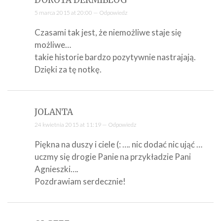
DOROTA DERMIBLOG
5 marca 2015 at 20:00 —
Odpowiedz
Czasami tak jest, że niemożliwe staje się
możliwe…
takie historie bardzo pozytywnie nastrajają.
Dzięki za tę notkę.
JOLANTA
24 kwietnia 2015 at 11:19 —
Odpowiedz
Piękna na duszy i ciele (: …. nic dodać nic ująć …
uczmy się drogie Panie na przykładzie Pani
Agnieszki….
Pozdrawiam serdecznie!