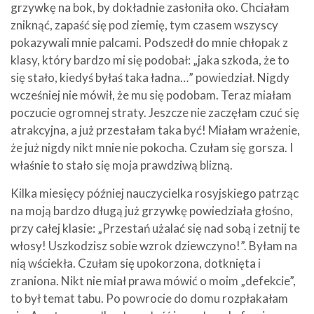
grzywkę na bok, by dokładnie zasłoniła oko. Chciałam
zniknąć, zapaść się pod ziemię, tym czasem wszyscy
pokazywali mnie palcami. Podszedł do mnie chłopak z
klasy, który bardzo mi się podobał: „jaka szkoda, że to
się stało, kiedyś byłaś taka ładna…” powiedział. Nigdy
wcześniej nie mówił, że mu się podobam. Teraz miałam
poczucie ogromnej straty. Jeszcze nie zaczęłam czuć się
atrakcyjna, a już przestałam taka być! Miałam wrażenie,
że już nigdy nikt mnie nie pokocha. Czułam się gorsza. I
właśnie to stało się moja prawdziwą blizną.
Kilka miesięcy później nauczycielka rosyjskiego patrząc
na moją bardzo długą już grzywkę powiedziała głośno,
przy całej klasie: „Przestań użalać się nad sobą i zetnij te
włosy! Uszkodzisz sobie wzrok dziewczyno!”. Byłam na
nią wściekła. Czułam się upokorzona, dotknięta i
zraniona. Nikt nie miał prawa mówić o moim „defekcie”,
to był temat tabu. Po powrocie do domu rozpłakałam