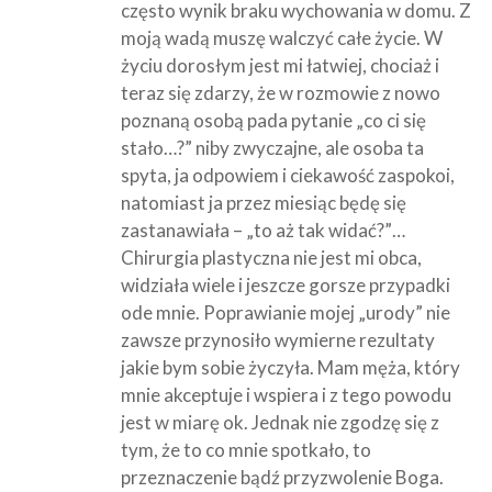
często wynik braku wychowania w domu. Z
moją wadą muszę walczyć całe życie. W
życiu dorosłym jest mi łatwiej, chociaż i
teraz się zdarzy, że w rozmowie z nowo
poznaną osobą pada pytanie „co ci się
stało…?” niby zwyczajne, ale osoba ta
spyta, ja odpowiem i ciekawość zaspokoi,
natomiast ja przez miesiąc będę się
zastanawiała – „to aż tak widać?”…
Chirurgia plastyczna nie jest mi obca,
widziała wiele i jeszcze gorsze przypadki
ode mnie. Poprawianie mojej „urody” nie
zawsze przynosiło wymierne rezultaty
jakie bym sobie życzyła. Mam męża, który
mnie akceptuje i wspiera i z tego powodu
jest w miarę ok. Jednak nie zgodzę się z
tym, że to co mnie spotkało, to
przeznaczenie bądź przyzwolenie Boga.