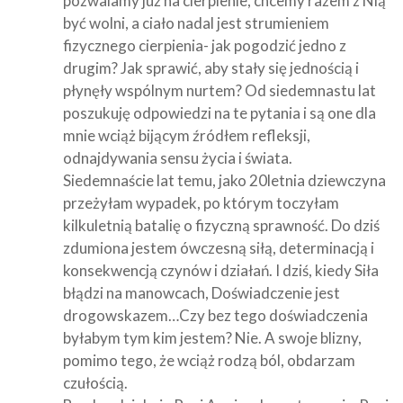
pozwalamy już na cierpienie, chcemy razem z Nią
być wolni, a ciało nadal jest strumieniem
fizycznego cierpienia- jak pogodzić jedno z
drugim? Jak sprawić, aby stały się jednością i
płynęły wspólnym nurtem? Od siedemnastu lat
poszukuję odpowiedzi na te pytania i są one dla
mnie wciąż bijącym źródłem refleksji,
odnajdywania sensu życia i świata.
Siedemnaście lat temu, jako 20letnia dziewczyna
przeżyłam wypadek, po którym toczyłam
kilkuletnią batalię o fizyczną sprawność. Do dziś
zdumiona jestem ówczesną siłą, determinacją i
konsekwencją czynów i działań. I dziś, kiedy Siła
błądzi na manowcach, Doświadczenie jest
drogowskazem…Czy bez tego doświadczenia
byłabym tym kim jestem? Nie. A swoje blizny,
pomimo tego, że wciąż rodzą ból, obdarzam
czułością.