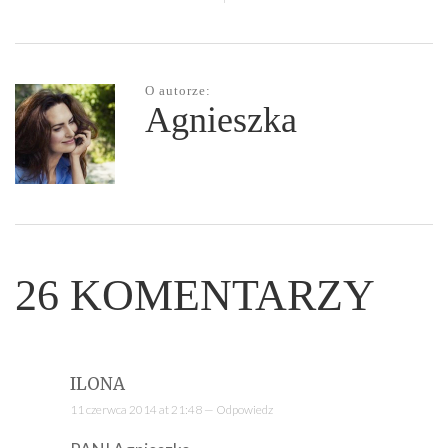
O autorze:
Agnieszka
26
KOMENTARZY
ILONA
11 czerwca 2014 at 21:48 —
Odpowiedz