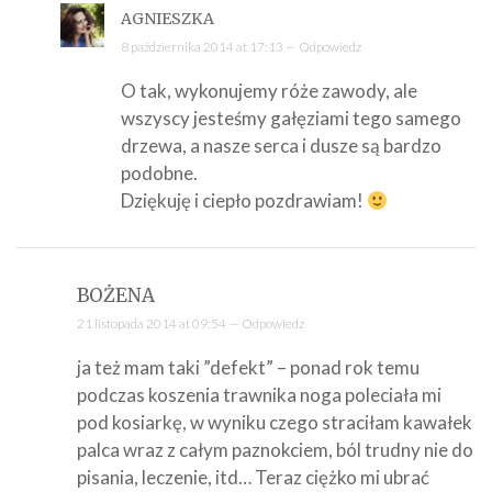
AGNIESZKA
8 października 2014 at 17:13 —
Odpowiedz
O tak, wykonujemy róże zawody, ale
wszyscy jesteśmy gałęziami tego samego
drzewa, a nasze serca i dusze są bardzo
podobne.
Dziękuję i ciepło pozdrawiam!
BOŻENA
21 listopada 2014 at 09:54 —
Odpowiedz
ja też mam taki ”defekt” – ponad rok temu
podczas koszenia trawnika noga poleciała mi
pod kosiarkę, w wyniku czego straciłam kawałek
palca wraz z całym paznokciem, ból trudny nie do
pisania, leczenie, itd… Teraz ciężko mi ubrać