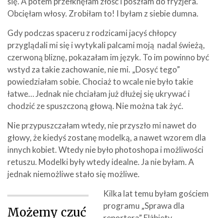
się. A potem przełknęłam złość i poszłam do fryzjera.
Obcięłam włosy. Zrobiłam to! I byłam z siebie dumna.
Gdy podczas spaceru z rodzicami jacyś chłopcy
przyglądali mi się i wytykali palcami moją nadal świeżą,
czerwoną bliznę, pokazałam im język. To im powinno być
wstyd za takie zachowanie, nie mi. „Dosyć tego”
powiedziałam sobie. Chociaż to wcale nie było takie
łatwe… Jednak nie chciałam już dłużej się ukrywać i
chodzić ze spuszczoną głową. Nie można tak żyć.
Nie przypuszczałam wtedy, nie przyszło mi nawet do
głowy, że kiedyś zostanę modelką, a nawet wzorem dla
innych kobiet. Wtedy nie było photoshopa i możliwości
retuszu. Modelki były wtedy idealne. Ja nie byłam. A
jednak niemożliwe stało się możliwe.
Kilka lat temu byłam gościem
programu „Sprawa dla
Możemy czuć
reportera” Elżbiety