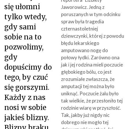
się ułomni
Jaworowicz. Jedną z
poruszanych w tym odcinku
tylko wtedy,
spraw była tragedia
gdy sami
czternastoletniej
sobie na to
dziewczynki, której z powodu
błędu lekarskiego
pozwolimy,
amputowano nogę do
gdy
połowy łydki. Zarówno ona
jak i jej rodzina mieli poczucie
dopuścimy do
głębokiego bólu, co jest
tego, by czuć
zrozumiałe zwłaszcza, że
się gorszymi.
amputacji tej można było
uniknąć. Poczucie żalu było
Każdy z nas
tak wielkie, że przesłoniło tej
nosi w sobie
rodzinie wiarę w przyszłość.
Tak, jakby już nigdy nic
jakieś blizny.
dobrego nie mogło tej
Blizny braku