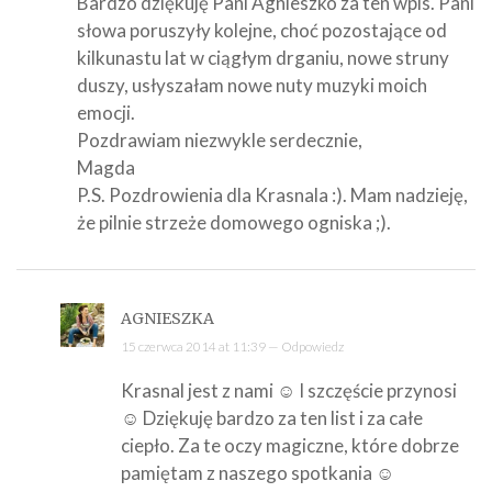
Bardzo dziękuję Pani Agnieszko za ten wpis. Pani
słowa poruszyły kolejne, choć pozostające od
kilkunastu lat w ciągłym drganiu, nowe struny
duszy, usłyszałam nowe nuty muzyki moich
emocji.
Pozdrawiam niezwykle serdecznie,
Magda
P.S. Pozdrowienia dla Krasnala :). Mam nadzieję,
że pilnie strzeże domowego ogniska ;).
AGNIESZKA
15 czerwca 2014 at 11:39 —
Odpowiedz
Krasnal jest z nami ☺ I szczęście przynosi
☺ Dziękuję bardzo za ten list i za całe
ciepło. Za te oczy magiczne, które dobrze
pamiętam z naszego spotkania ☺