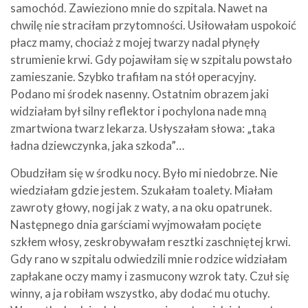
samochód. Zawieziono mnie do szpitala. Nawet na
chwilę nie straciłam przytomności. Usiłowałam uspokoić
płacz mamy, chociaż z mojej twarzy nadal płynęły
strumienie krwi. Gdy pojawiłam się w szpitalu powstało
zamieszanie. Szybko trafiłam na stół operacyjny.
Podano mi środek nasenny. Ostatnim obrazem jaki
widziałam był silny reflektor i pochylona nade mną
zmartwiona twarz lekarza. Usłyszałam słowa: „taka
ładna dziewczynka, jaka szkoda”…
Obudziłam się w środku nocy. Było mi niedobrze. Nie
wiedziałam gdzie jestem. Szukałam toalety. Miałam
zawroty głowy, nogi jak z waty, a na oku opatrunek.
Następnego dnia garściami wyjmowałam pocięte
szkłem włosy, zeskrobywałam resztki zaschniętej krwi.
Gdy rano w szpitalu odwiedzili mnie rodzice widziałam
zapłakane oczy mamy i zasmucony wzrok taty. Czuł się
winny, a ja robiłam wszystko, aby dodać mu otuchy.