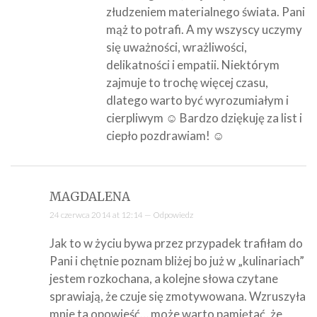
złudzeniem materialnego świata. Pani
mąż to potrafi. A my wszyscy uczymy
się uważności, wrażliwości,
delikatności i empatii. Niektórym
zajmuje to trochę więcej czasu,
dlatego warto być wyrozumiałym i
cierpliwym ☺ Bardzo dziękuję za list i
ciepło pozdrawiam! ☺
MAGDALENA
24 czerwca 2014 at 12:14 —
Odpowiedz
Jak to w życiu bywa przez przypadek trafiłam do
Pani i chętnie poznam bliżej bo już w „kulinariach”
jestem rozkochana, a kolejne słowa czytane
sprawiają, że czuje się zmotywowana. Wzruszyła
mnie ta opowieść… może warto pamiętać, że