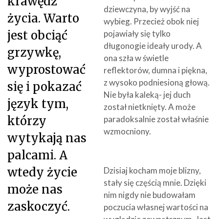
krawędź
dziewczyna, by wyjść na
życia. Warto
wybieg. Przecież obok niej
jest obciąć
pojawiały się tylko
długonogie ideały urody. A
grzywkę,
ona szła w świetle
wyprostować
reflektorów, dumna i piękna,
z wysoko podniesioną głową.
się i pokazać
Nie była kaleką- jej duch
język tym,
został nietknięty. A może
którzy
paradoksalnie został właśnie
wzmocniony.
wytykają nas
palcami. A
wtedy życie
Dzisiaj kocham moje blizny,
stały się częścią mnie. Dzięki
może nas
nim nigdy nie budowałam
zaskoczyć.
poczucia własnej wartości na