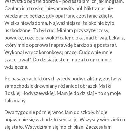
Wszystko będzie dobrze – pocieszałam ich jak mogłam.
Czułam ich troskę i niesamowity ból. Nikt z nas nie
wiedział co będzie, gdy opatrunek zostanie zdjęty.
Wielka niewiadoma. Najważniejsze, że oko nie było
uszkodzone. To był cud. Miałam przyszyte rzęsy,
powiekę, rozcięcia wokół całego oka, nad brwią. Lekarz,
który mnie operował naprawdę bardzo się postarał.
Wykonał wręcz koronkową pracę. Cudownie mnie
„zacerował”. Do dzisiaj jestem mu za to ogromnie
wdzięczna.
Po pasażerach, których wtedy podwoziliśmy, został w
samochodzie drewniany różaniec i obrazek Matki
Boskiej Hodyszewskiej. Mam je do dzisiaj – to są moje
talizmany.
Dwa tygodnie później wróciłam do szkoły. Moje
pojawienie się wzbudziło sensację. Wszyscy wiedzieli co
się stało. Wstydziłam się moich blizn. Zaczesałam