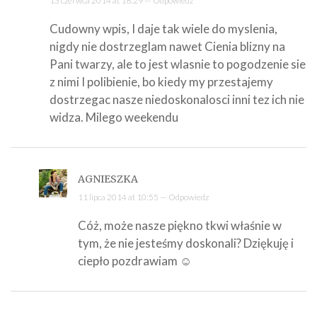
13 czerwca 2014 at 18:29 —
Odpowiedz
Cudowny wpis, I daje tak wiele do myslenia,
nigdy nie dostrzeglam nawet Cienia blizny na
Pani twarzy, ale to jest wlasnie to pogodzenie sie
z nimi I polibienie, bo kiedy my przestajemy
dostrzegac nasze niedoskonalosci inni tez ich nie
widza. Milego weekendu
AGNIESZKA
11 lipca 2014 at 10:55 —
Odpowiedz
Cóż, może nasze piękno tkwi właśnie w
tym, że nie jesteśmy doskonali? Dziękuję i
ciepło pozdrawiam ☺