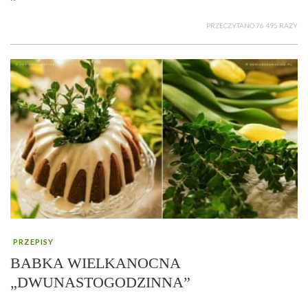
PRZECZYTANO 76 495 RAZY
PRZEPISY
BABKA WIELKANOCNA
„DWUNASTOGODZINNA”