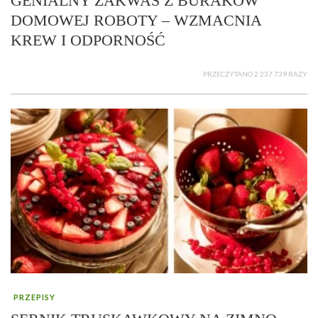
GENIALNY ZAKWAS Z BURAKÓW
DOMOWEJ ROBOTY – WZMACNIA
KREW I ODPORNOŚĆ
PRZECZYTANO 2 237 739 RAZY
PRZEPISY