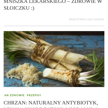
MNISZKA LEKARSKIEGO – ZDROWIE W
SŁOICZKU :)
PRZECZYTANO 1 005 769 RAZY
NA ZDROWIE
PRZEPISY
CHRZAN: NATURALNY ANTYBIOTYK,