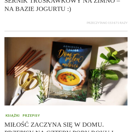
SERNIK TRUSKAWKOWY NA ZIMNO –
NA BAZIE JOGURTU :)
PRZECZYTANO 153 871 RAZY
KSIĄŻKI
PRZEPISY
MIŁOŚĆ ZACZYNA SIĘ W DOMU.