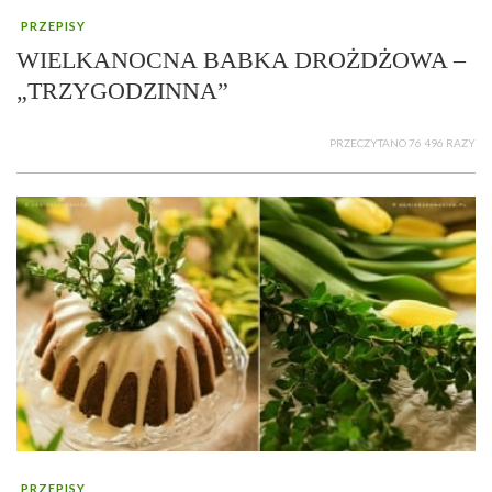
PRZEPISY
WIELKANOCNA BABKA DROŻDŻOWA –
„TRZYGODZINNA”
PRZECZYTANO 76 496 RAZY
PRZEPISY