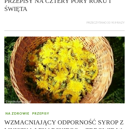
PRZEPISY NA CZTERY PORY ROKU I
ŚWIĘTA
PRZECZYTANO 33 919 RAZY
NA ZDROWIE
PRZEPISY
WZMACNIAJĄCY ODPORNOŚĆ SYROP Z