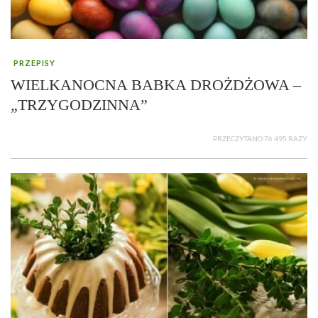
PRZEPISY
WIELKANOCNA BABKA DROŻDŻOWA –
„TRZYGODZINNA”
PRZECZYTANO 76 495 RAZY