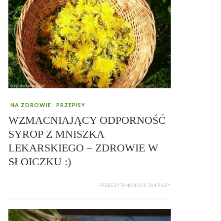
NA ZDROWIE
PRZEPISY
WZMACNIAJĄCY ODPORNOŚĆ
SYROP Z MNISZKA
LEKARSKIEGO – ZDROWIE W
SŁOICZKU :)
PRZECZYTANO 1 005 764 RAZY