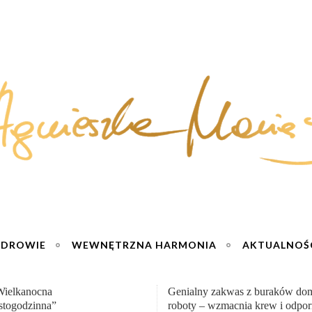
ZDROWIE
WEWNĘTRZNA HARMONIA
AKTUALNOŚ
y zakwas z buraków domowej
„Przemiana” Podróż do siły i wol
– wzmacnia krew i odporność