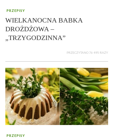
PRZEPISY
WIELKANOCNA BABKA
DROŻDŻOWA –
„TRZYGODZINNA”
PRZECZYTANO 76 495 RAZY
PRZEPISY