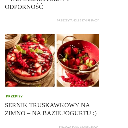
ODPORNOŚĆ
PRZECZYTANO 2 237 698 RAZY
PRZEPISY
SERNIK TRUSKAWKOWY NA
ZIMNO – NA BAZIE JOGURTU :)
PRZECZYTANO 153 861 RAZY