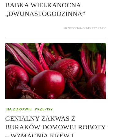
BABKA WIELKANOCNA
„DWUNASTOGODZINNA”
PRZECZYTANO 140 927 RAZY
NA ZDROWIE
PRZEPISY
GENIALNY ZAKWAS Z
BURAKÓW DOMOWEJ ROBOTY
– WZMACNIA KREW I