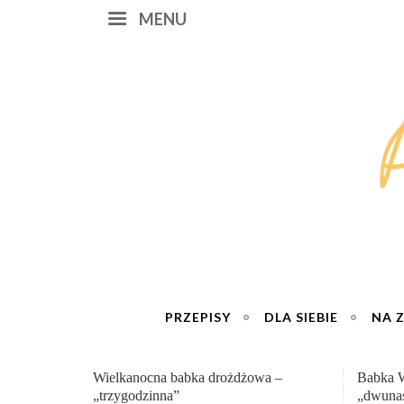
MENU
PRZEPISY
DLA SIEBIE
NA 
Babka Wielkanocna
Genialn
„dwunastogodzinna”
roboty 