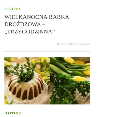
PRZEPISY
WIELKANOCNA BABKA
DROŻDŻOWA –
„TRZYGODZINNA”
PRZECZYTANO 76 494 RAZY
PRZEPISY