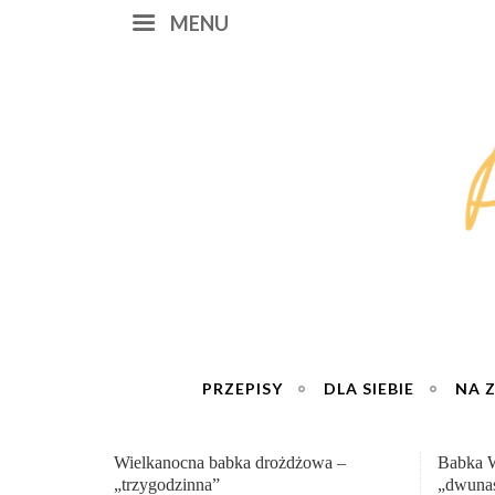
MENU
PRZEPISY
DLA SIEBIE
NA 
a –
Babka Wielkanocna
Genialn
„dwunastogodzinna”
roboty 