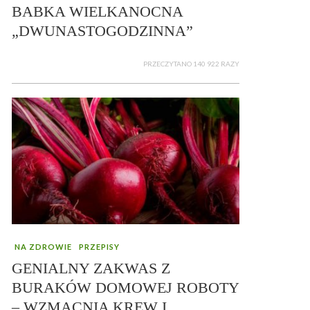
BABKA WIELKANOCNA
„DWUNASTOGODZINNA”
PRZECZYTANO 140 922 RAZY
NA ZDROWIE
PRZEPISY
GENIALNY ZAKWAS Z
BURAKÓW DOMOWEJ ROBOTY
– WZMACNIA KREW I