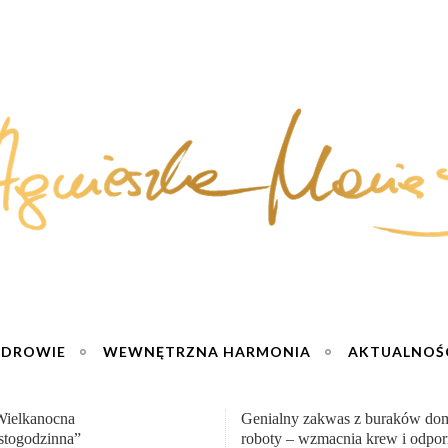
ZDROWIE
WEWNĘTRZNA HARMONIA
AKTUALNOŚ
y zakwas z buraków domowej
„Przemiana” Podróż do siły i wol
– wzmacnia krew i odporność