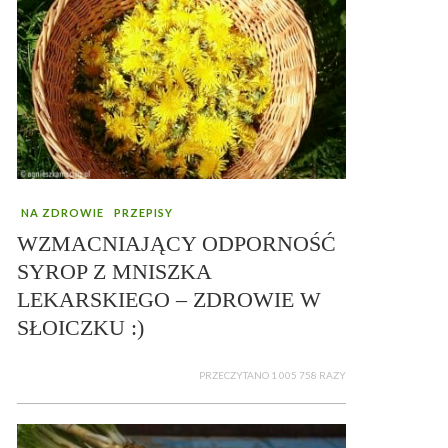
NA ZDROWIE
PRZEPISY
WZMACNIAJĄCY ODPORNOŚĆ
SYROP Z MNISZKA
LEKARSKIEGO – ZDROWIE W
SŁOICZKU :)
PRZECZYTANO 1 005 758 RAZY