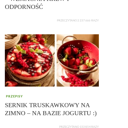
ODPORNOŚĆ
PRZECZYTANO 2 237 666 RAZY
PRZEPISY
SERNIK TRUSKAWKOWY NA
ZIMNO – NA BAZIE JOGURTU :)
PRZECZYTANO 153 854 RAZY