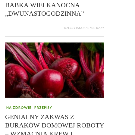
BABKA WIELKANOCNA
„DWUNASTOGODZINNA”
PRZECZYTANO 140 930 RAZY
NA ZDROWIE
PRZEPISY
GENIALNY ZAKWAS Z
BURAKÓW DOMOWEJ ROBOTY
– WZMACNIA KREW I