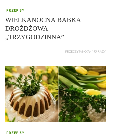
PRZEPISY
WIELKANOCNA BABKA
DROŻDŻOWA –
„TRZYGODZINNA”
PRZECZYTANO 76 495 RAZY
PRZEPISY