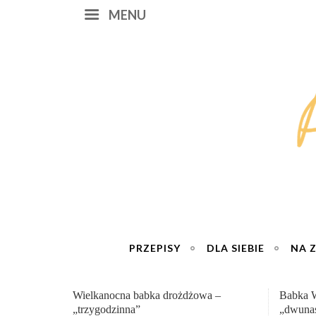
MENU
PRZEPISY
DLA SIEBIE
NA 
Babka Wielkanocna
Genialn
„dwunastogodzinna”
roboty 