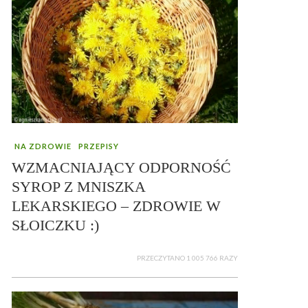
NA ZDROWIE
PRZEPISY
WZMACNIAJĄCY ODPORNOŚĆ
SYROP Z MNISZKA
LEKARSKIEGO – ZDROWIE W
SŁOICZKU :)
PRZECZYTANO 1 005 766 RAZY