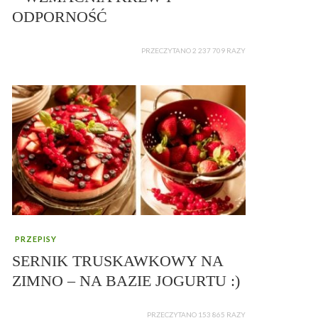
ODPORNOŚĆ
PRZECZYTANO 2 237 709 RAZY
PRZEPISY
SERNIK TRUSKAWKOWY NA
ZIMNO – NA BAZIE JOGURTU :)
PRZECZYTANO 153 865 RAZY