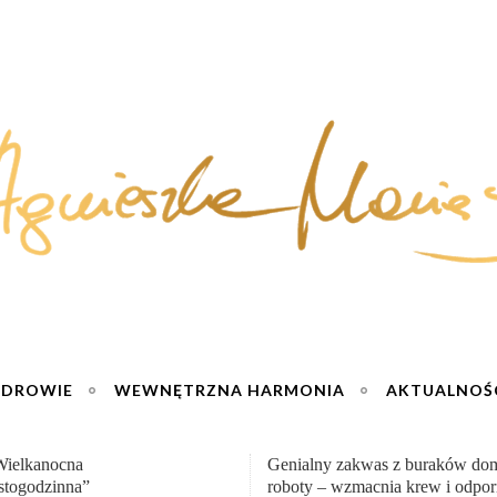
ZDROWIE
WEWNĘTRZNA HARMONIA
AKTUALNOŚ
y zakwas z buraków domowej
„Przemiana” Podróż do siły i wol
– wzmacnia krew i odporność