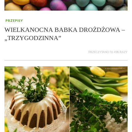
PRZEPISY
WIELKANOCNA BABKA DROŻDŻOWA –
„TRZYGODZINNA”
PRZECZYTANO 76 498 RAZY