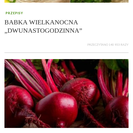
PRZEPISY
BABKA WIELKANOCNA
„DWUNASTOGODZINNA”
PRZECZYTANO 140 933 RAZY