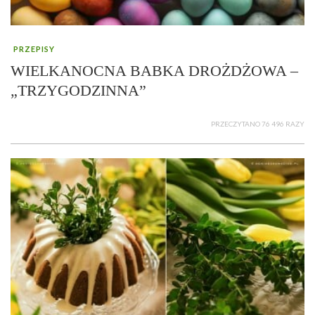
PRZEPISY
WIELKANOCNA BABKA DROŻDŻOWA –
„TRZYGODZINNA”
PRZECZYTANO 76 496 RAZY