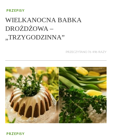
PRZEPISY
WIELKANOCNA BABKA
DROŻDŻOWA –
„TRZYGODZINNA”
PRZECZYTANO 76 496 RAZY
PRZEPISY