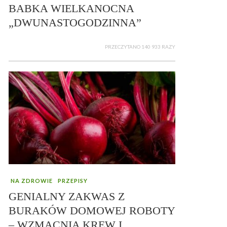
BABKA WIELKANOCNA
„DWUNASTOGODZINNA”
PRZECZYTANO 140 933 RAZY
NA ZDROWIE
PRZEPISY
GENIALNY ZAKWAS Z
BURAKÓW DOMOWEJ ROBOTY
– WZMACNIA KREW I