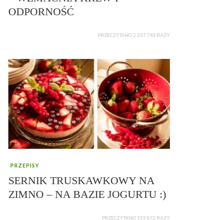
ODPORNOŚĆ
PRZECZYTANO 2 237 743 RAZY
PRZEPISY
SERNIK TRUSKAWKOWY NA
ZIMNO – NA BAZIE JOGURTU :)
PRZECZYTANO 153 872 RAZY