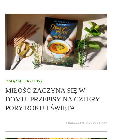
KSIĄŻKI
PRZEPISY
MIŁOŚĆ ZACZYNA SIĘ W
DOMU. PRZEPISY NA CZTERY
PORY ROKU I ŚWIĘTA
PRZECZYTANO 33 919 RAZY