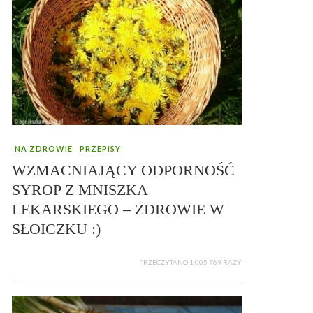
NA ZDROWIE
PRZEPISY
WZMACNIAJĄCY ODPORNOŚĆ
SYROP Z MNISZKA
LEKARSKIEGO – ZDROWIE W
SŁOICZKU :)
PRZECZYTANO 1 005 769 RAZY