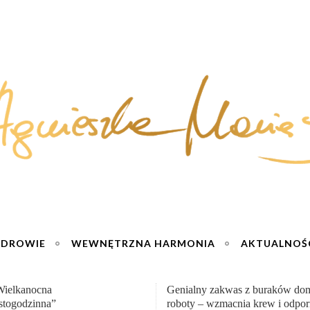
ZDROWIE
WEWNĘTRZNA HARMONIA
AKTUALNOŚ
y zakwas z buraków domowej
„Przemiana” Podróż do siły i wol
– wzmacnia krew i odporność