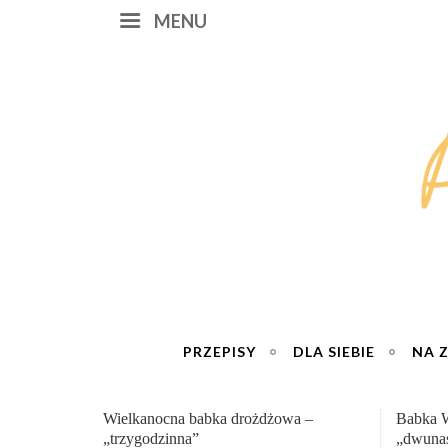
MENU
PRZEPISY
DLA SIEBIE
NA 
Babka Wielkanocna
Genialn
„dwunastogodzinna”
roboty 