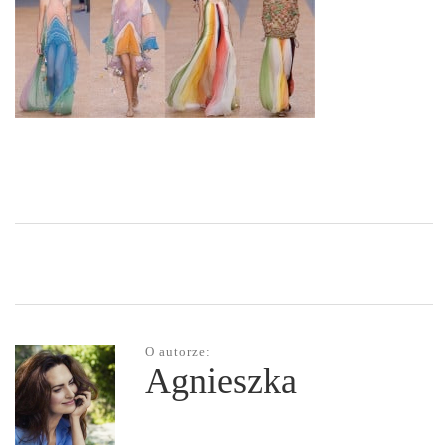
O autorze:
Agnieszka