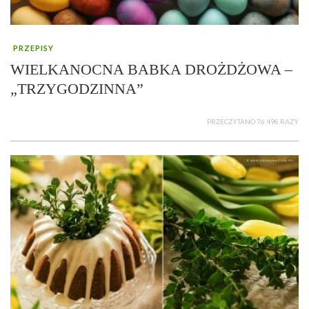
PRZEPISY
WIELKANOCNA BABKA DROŻDŻOWA –
„TRZYGODZINNA”
PRZECZYTANO 76 498 RAZY