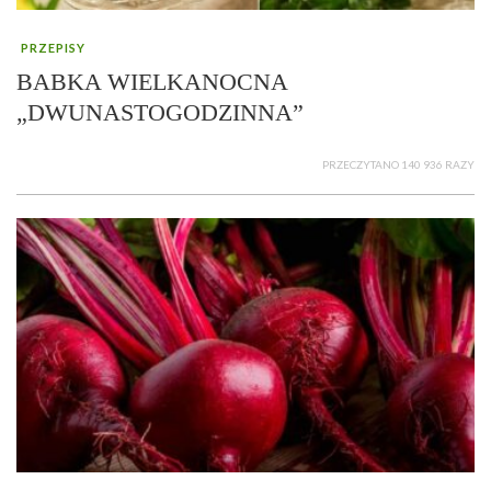
PRZEPISY
BABKA WIELKANOCNA
„DWUNASTOGODZINNA”
PRZECZYTANO 140 936 RAZY