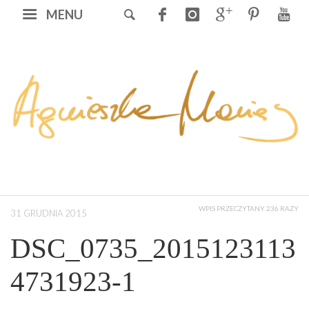
MENU
WPIS PRZECZYTANY 236 RAZY
31 GRUDNIA 2015
DSC_0735_2015123113
4731923-1