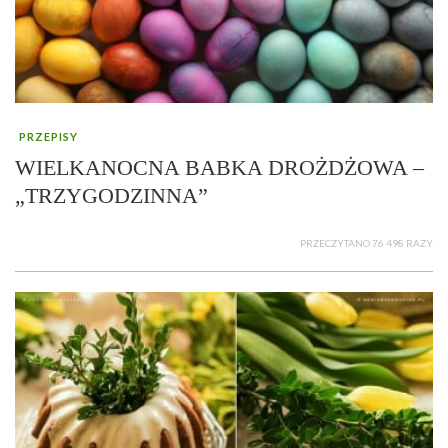
PRZEPISY
WIELKANOCNA BABKA DROŻDŻOWA –
„TRZYGODZINNA”
PRZECZYTANO 76 498 RAZY