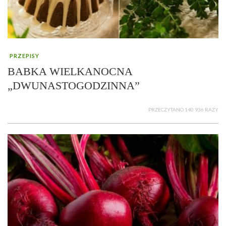
PRZEPISY
BABKA WIELKANOCNA
„DWUNASTOGODZINNA”
PRZECZYTANO 140 936 RAZY