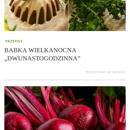
PRZEPISY
BABKA WIELKANOCNA
„DWUNASTOGODZINNA”
PRZECZYTANO 140 936 RAZY