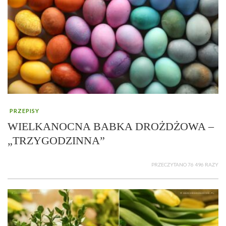
PRZEPISY
WIELKANOCNA BABKA DROŻDŻOWA –
„TRZYGODZINNA”
PRZECZYTANO 76 496 RAZY