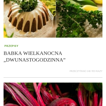
PRZEPISY
BABKA WIELKANOCNA
„DWUNASTOGODZINNA”
PRZECZYTANO 140 933 RAZY