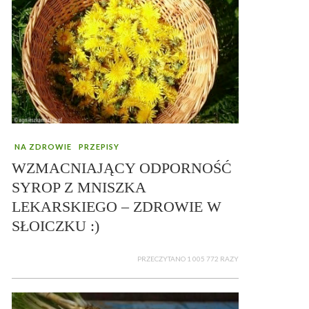
NA ZDROWIE
PRZEPISY
WZMACNIAJĄCY ODPORNOŚĆ
SYROP Z MNISZKA
LEKARSKIEGO – ZDROWIE W
SŁOICZKU :)
PRZECZYTANO 1 005 772 RAZY