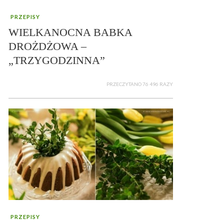
PRZEPISY
WIELKANOCNA BABKA
DROŻDŻOWA –
„TRZYGODZINNA”
PRZECZYTANO 76 496 RAZY
PRZEPISY