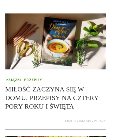
KSIĄŻKI
PRZEPISY
MIŁOŚĆ ZACZYNA SIĘ W
DOMU. PRZEPISY NA CZTERY
PORY ROKU I ŚWIĘTA
PRZECZYTANO 33 919 RAZY