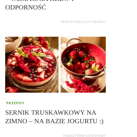
ODPORNOŚĆ
PRZECZYTANO 2 237 746 RAZY
PRZEPISY
SERNIK TRUSKAWKOWY NA
ZIMNO – NA BAZIE JOGURTU :)
PRZECZYTANO 153 872 RAZY