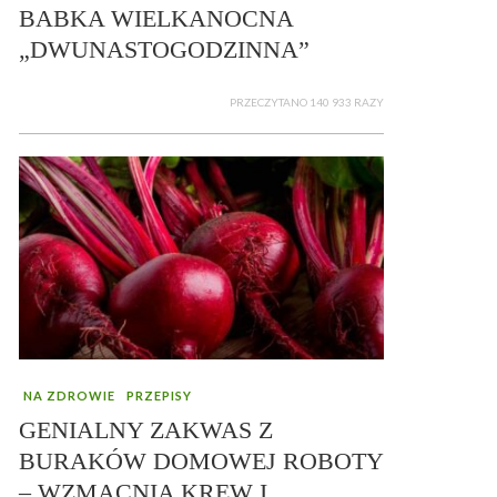
BABKA WIELKANOCNA
„DWUNASTOGODZINNA”
PRZECZYTANO 140 933 RAZY
NA ZDROWIE
PRZEPISY
GENIALNY ZAKWAS Z
BURAKÓW DOMOWEJ ROBOTY
– WZMACNIA KREW I