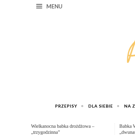
MENU
PRZEPISY
DLA SIEBIE
NA 
Babka Wielkanocna
Genialn
„dwunastogodzinna”
roboty 