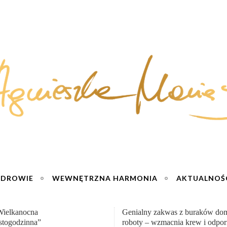
ZDROWIE
WEWNĘTRZNA HARMONIA
AKTUALNOŚ
y zakwas z buraków domowej
„Przemiana” Podróż do siły i wol
– wzmacnia krew i odporność