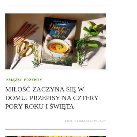
KSIĄŻKI
PRZEPISY
MIŁOŚĆ ZACZYNA SIĘ W
DOMU. PRZEPISY NA CZTERY
PORY ROKU I ŚWIĘTA
PRZECZYTANO 33 919 RAZY