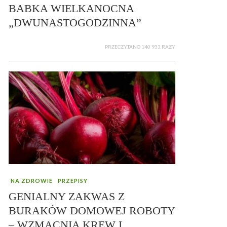
BABKA WIELKANOCNA
„DWUNASTOGODZINNA”
PRZECZYTANO 140 933 RAZY
NA ZDROWIE
PRZEPISY
GENIALNY ZAKWAS Z
BURAKÓW DOMOWEJ ROBOTY
– WZMACNIA KREW I