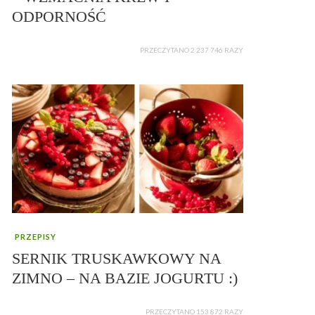
ODPORNOŚĆ
PRZECZYTANO 2 237 746 RAZY
PRZEPISY
SERNIK TRUSKAWKOWY NA
ZIMNO – NA BAZIE JOGURTU :)
PRZECZYTANO 153 872 RAZY