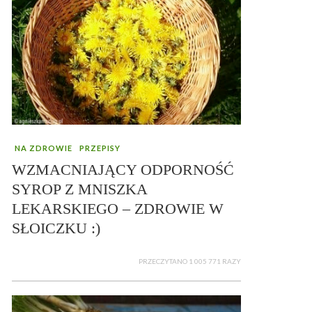
NA ZDROWIE
PRZEPISY
WZMACNIAJĄCY ODPORNOŚĆ
SYROP Z MNISZKA
LEKARSKIEGO – ZDROWIE W
SŁOICZKU :)
PRZECZYTANO 1 005 771 RAZY