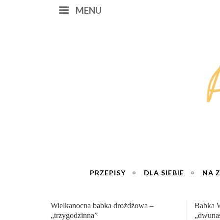
MENU
PRZEPISY
DLA SIEBIE
NA 
Babka Wielkanocna
Genialn
„dwunastogodzinna”
roboty 