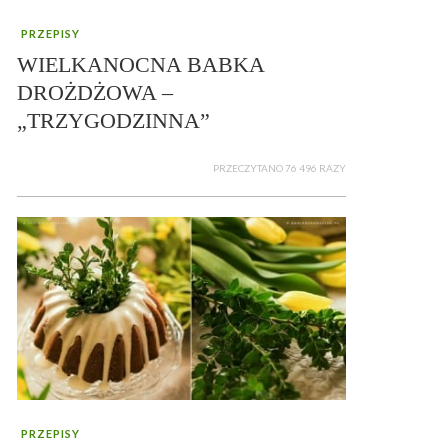
PRZEPISY
WIELKANOCNA BABKA
DROŻDŻOWA –
„TRZYGODZINNA”
PRZECZYTANO 76 496 RAZY
PRZEPISY