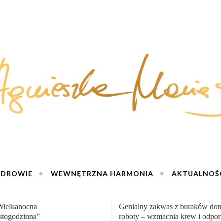
ZDROWIE
WEWNĘTRZNA HARMONIA
AKTUALNOŚ
y zakwas z buraków domowej
„Przemiana” Podróż do siły i wol
– wzmacnia krew i odporność