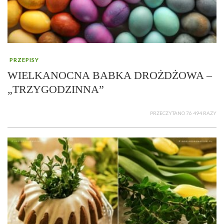
PRZEPISY
WIELKANOCNA BABKA DROŻDŻOWA –
„TRZYGODZINNA”
PRZECZYTANO 76 494 RAZY