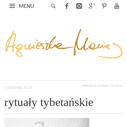
MENU
WPIS PRZECZYTANY 376 RAZY
4 SIERPNIA 2014
rytuały tybetańskie