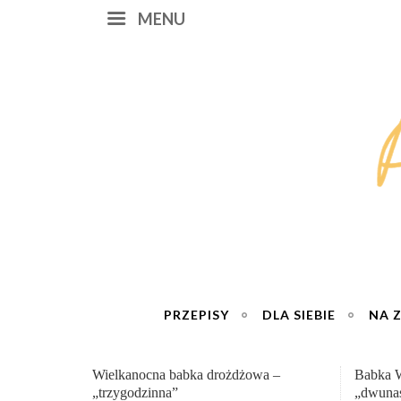
MENU
PRZEPISY
DLA SIEBIE
NA 
Babka Wielkanocna
Genialn
„dwunastogodzinna”
roboty 