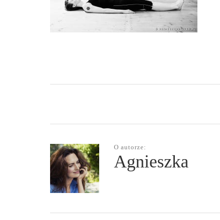
O autorze:
Agnieszka