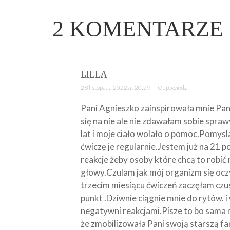
2
KOMENTARZE
LILLA
28 listopada 2022 at 20:29 —
Odpowiedz
Pani Agnieszko zainspirowała mnie Pan
się na nie ale nie zdawałam sobie spra
lat i moje ciało wolało o pomoc.Pomys
ćwiczę je regularnie.Jestem już na 21
reakcje żeby osoby które chcą to robić
głowy.Czulam jak mój organizm się oczy
trzecim miesiącu ćwiczeń zaczęłam czus 
punkt .Dziwnie ciągnie mnie do rytów. 
negatywni reakcjami.Pisze to bo sama n
że zmobilizowała Pani swoją starszą fa