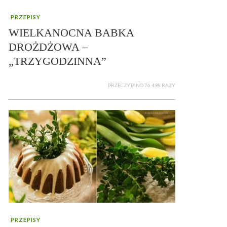
PRZEPISY
WIELKANOCNA BABKA
DROŻDŻOWA –
„TRZYGODZINNA”
PRZECZYTANO 76 498 RAZY
PRZEPISY