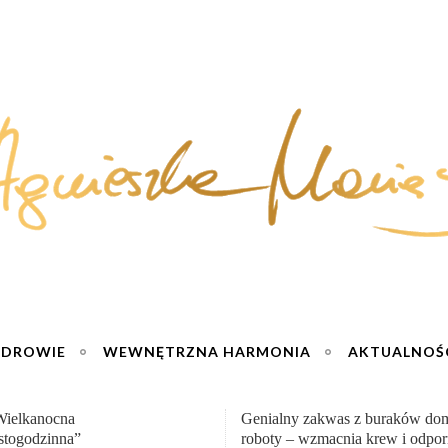
ZDROWIE
WEWNĘTRZNA HARMONIA
AKTUALNOŚ
y zakwas z buraków domowej
„Przemiana” Podróż do siły i wol
– wzmacnia krew i odporność