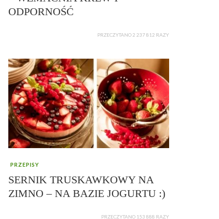
ODPORNOŚĆ
PRZECZYTANO 2 237 812 RAZY
PRZEPISY
SERNIK TRUSKAWKOWY NA
ZIMNO – NA BAZIE JOGURTU :)
PRZECZYTANO 153 888 RAZY