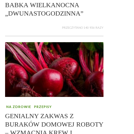
BABKA WIELKANOCNA
„DWUNASTOGODZINNA”
PRZECZYTANO 140 936 RAZY
NA ZDROWIE
PRZEPISY
GENIALNY ZAKWAS Z
BURAKÓW DOMOWEJ ROBOTY
– WZMACNIA KREW I