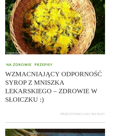
NA ZDROWIE
PRZEPISY
WZMACNIAJĄCY ODPORNOŚĆ
SYROP Z MNISZKA
LEKARSKIEGO – ZDROWIE W
SŁOICZKU :)
PRZECZYTANO 1 005 782 RAZY