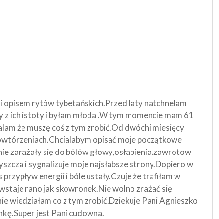
i opisem rytów tybetańskich.Przed laty natchnelam
wy z ich istoty i byłam młoda .W tym momencie mam 61
lalam że muszę coś z tym zrobić.Od dwóchi miesięcy
 powtórzeniach.Chcialabym opisać moje początkowe
 nie zarażały się do bólów głowy,osłabienia.zawrotow
szcza i sygnalizuje moje najsłabsze strony.Dopiero w
przypływ energii i bóle ustały.Czuje że trafiłam w
i wstaje rano jak skowronek.Nie wolno zrażać się
ie wiedziałam co z tym zrobić.Dziekuje Pani Agnieszko
nkę.Super jest Pani cudowna.