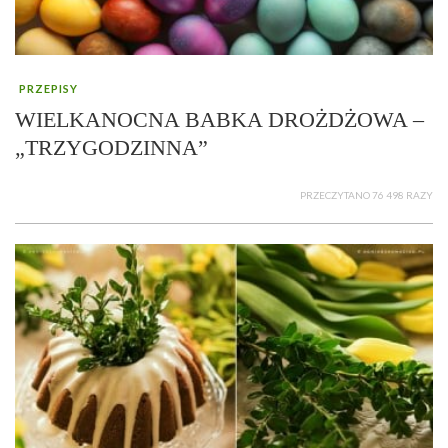
PRZEPISY
WIELKANOCNA BABKA DROŻDŻOWA –
„TRZYGODZINNA”
PRZECZYTANO 76 498 RAZY