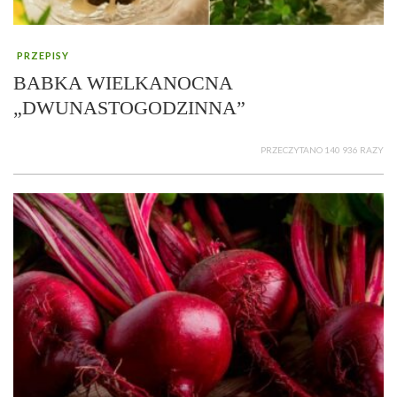
PRZEPISY
BABKA WIELKANOCNA
„DWUNASTOGODZINNA”
PRZECZYTANO 140 936 RAZY