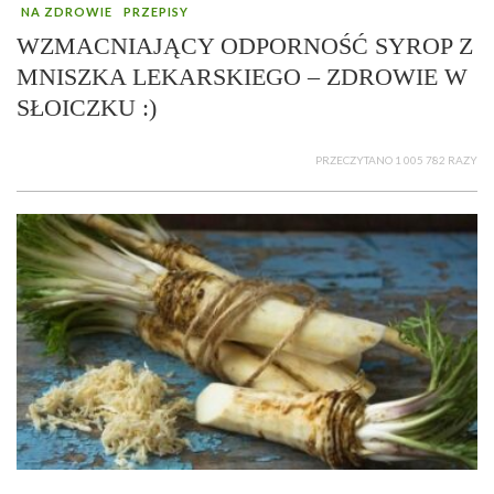
NA ZDROWIE
PRZEPISY
WZMACNIAJĄCY ODPORNOŚĆ SYROP Z
MNISZKA LEKARSKIEGO – ZDROWIE W
SŁOICZKU :)
PRZECZYTANO 1 005 782 RAZY