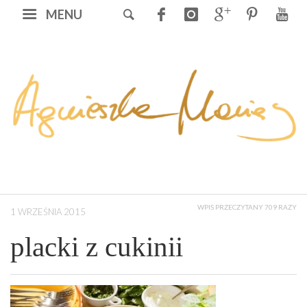
MENU
WPIS PRZECZYTANY 709 RAZY
1 WRZEŚNIA 2015
placki z cukinii