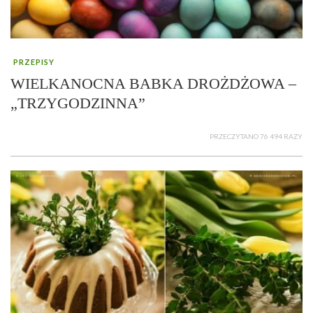
PRZEPISY
WIELKANOCNA BABKA DROŻDŻOWA –
„TRZYGODZINNA”
PRZECZYTANO 76 494 RAZY