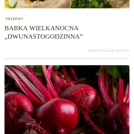
PRZEPISY
BABKA WIELKANOCNA
„DWUNASTOGODZINNA”
PRZECZYTANO 140 922 RAZY